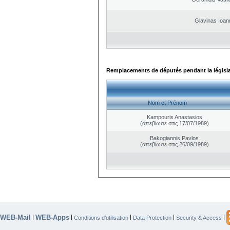
Glavinas Ioan
Remplacements de députés pendant la législ
Nom et Prénom
Kampouris Anastasios
(απεβίωσε στις 17/07/1989)
Bakogiannis Pavlos
(απεβίωσε στις 26/09/1989)
WEB-Mail
WEB-Apps
|
|
|
|
|
Conditions d’utilisation
Data Protection
Security & Access