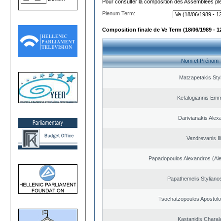
Pour consulter la composition des Assemblées plé
Plenum Term:
Composition finale de Ve Term (18/06/1989 - 1
Nom et Prénom
Matzapetakis Sty
Kefalogiannis Emm
Darivianakis Alex
Vezdrevanis Il
Papadopoulos Alexandros (Ale
Papathemelis Styliano
Tsochatzopoulos Apostolo
Kastanidis Chara