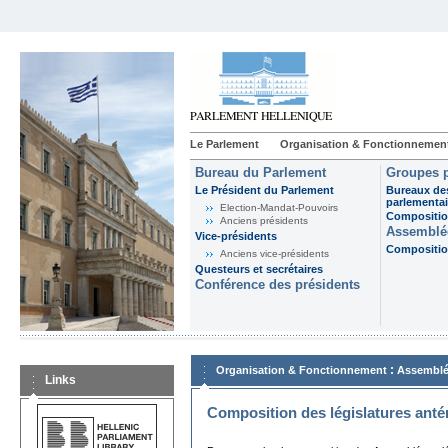
Le Parlement
Organisation & Fonctionnemen
Bureau du Parlement
Groupes p
Le Président du Parlement
Bureaux de
parlementai
Election-Mandat-Pouvoirs
Composition
Anciens présidents
Assemblée
Vice-présidents
Composition
Anciens vice-présidents
Questeurs et secrétaires
Conférence des présidents
:
Organisation & Fonctionnement
Assemblé
Links
Composition des législatures anté