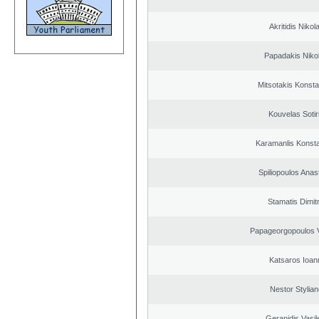
Akritidis Nikol
Papadakis Niko
Mitsotakis Konsta
Kouvelas Sotir
Karamanlis Konsta
Spiliopoulos Anas
Stamatis Dimitr
Papageorgopoulos V
Katsaros Ioan
Nestor Stylia
Geranidis Vasil