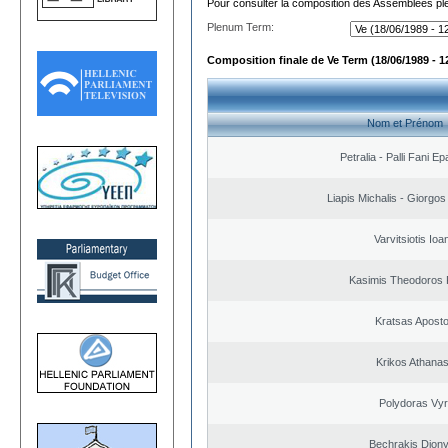
Pour consulter la composition des Assemblées plé
Plenum Term:
Composition finale de Ve Term (18/06/1989 - 1
Nom et Prénom
Petralia - Palli Fani 
Liapis Michalis - Giorgo
Varvitsiotis Ioa
Kasimis Theodoros P
Kratsas Aposto
Krikos Athanas
Polydoras Vy
Bechrakis Diony