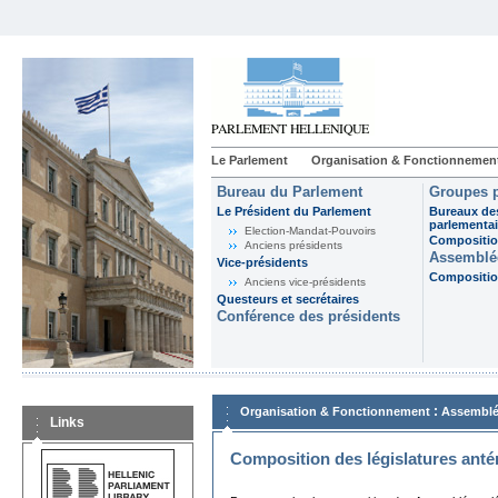
Le Parlement
Organisation & Fonctionnemen
Bureau du Parlement
Groupes p
Le Président du Parlement
Bureaux de
parlementai
Election-Mandat-Pouvoirs
Composition
Anciens présidents
Assemblée
Vice-présidents
Composition
Anciens vice-présidents
Questeurs et secrétaires
Conférence des présidents
:
Organisation & Fonctionnement
Assemblé
Links
Composition des législatures anté