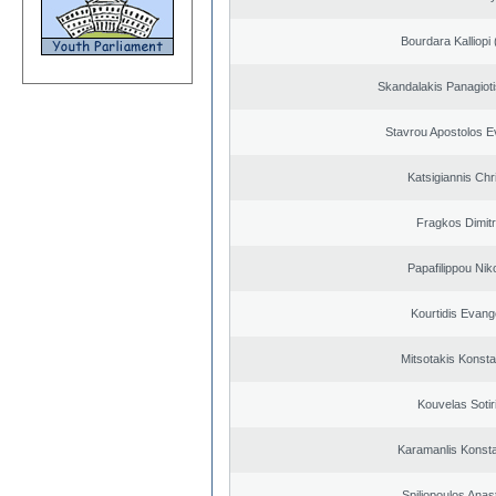
Bourdara Kalliopi 
Skandalakis Panagioti
Stavrou Apostolos E
Katsigiannis Chr
Fragkos Dimitr
Papafilippou Nik
Kourtidis Evang
Mitsotakis Konsta
Kouvelas Sotir
Karamanlis Konsta
Spiliopoulos Anas