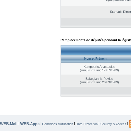
Stamatis Dimitr
Remplacements de députés pendant la législ
Nom et Prénom
Kampouris Anastasios
(απεβίωσε στις 17/07/1989)
Bakogiannis Pavlos
(απεβίωσε στις 26/09/1989)
WEB-Mail
WEB-Apps
|
|
|
|
|
Conditions d’utilisation
Data Protection
Security & Access