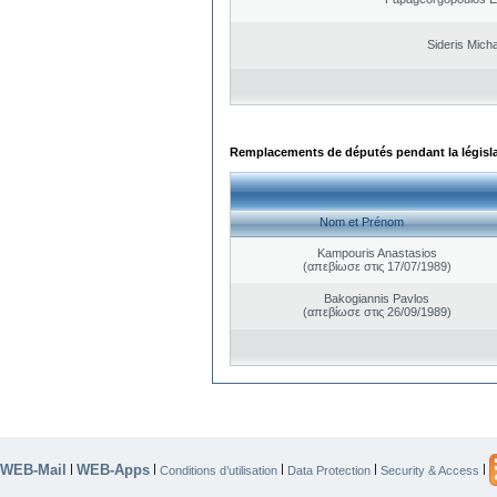
Sideris Micha
Remplacements de députés pendant la législ
Nom et Prénom
Kampouris Anastasios
(απεβίωσε στις 17/07/1989)
Bakogiannis Pavlos
(απεβίωσε στις 26/09/1989)
WEB-Mail
WEB-Apps
|
|
|
|
|
Conditions d’utilisation
Data Protection
Security & Access