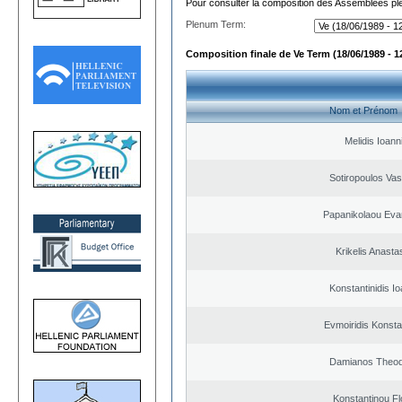
Pour consulter la composition des Assemblées plé
Plenum Term:
Composition finale de Ve Term (18/06/1989 - 1
Nom et Prénom
Melidis Ioann
Sotiropoulos Vasi
Papanikolaou Eva
Krikelis Anasta
Konstantinidis Io
Evmoiridis Konsta
Damianos Theo
Konstantinou Fl