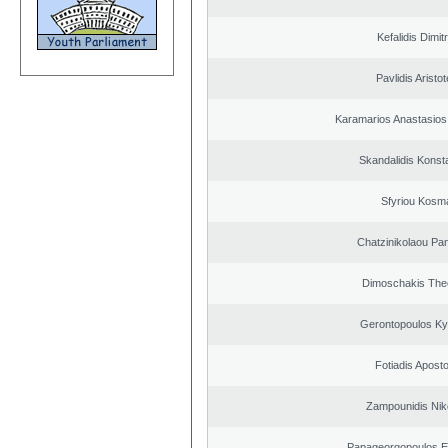
Kefalidis Dimit
Pavlidis Aristot
Karamarios Anastasio
Skandalidis Konst
Sfyriou Kosm
Chatzinikolaou Pan
Dimoschakis The
Gerontopoulos Ky
Fotiadis Apost
Zampounidis Nik
Papageorgopoulos El