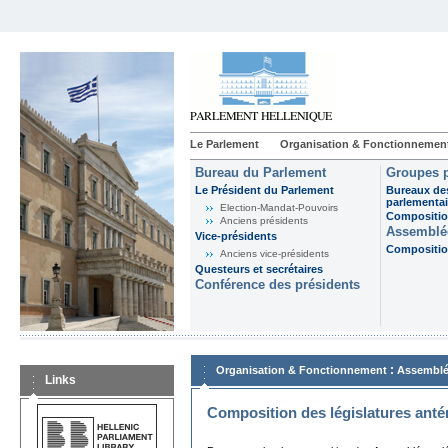
Le Parlement
Organisation & Fonctionnemen
Bureau du Parlement
Groupes p
Le Président du Parlement
Bureaux de
parlementai
Election-Mandat-Pouvoirs
Composition
Anciens présidents
Assemblée
Vice-présidents
Composition
Anciens vice-présidents
Questeurs et secrétaires
Conférence des présidents
:
Organisation & Fonctionnement
Assemblé
Links
Composition des législatures anté