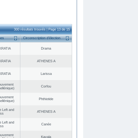
300 résultats trouvés | Page 13 de 15
ues
Circonscription d’élection
KRATIA
Drama
KRATIA
ATHENES Α
KRATIA
Larissa
ouvement
Corfou
ellénique)
ouvement
Phthiotide
ellénique)
he Left and
ATHENES Α
ess
he Left and
Canée
ess
ouvement
Kavala