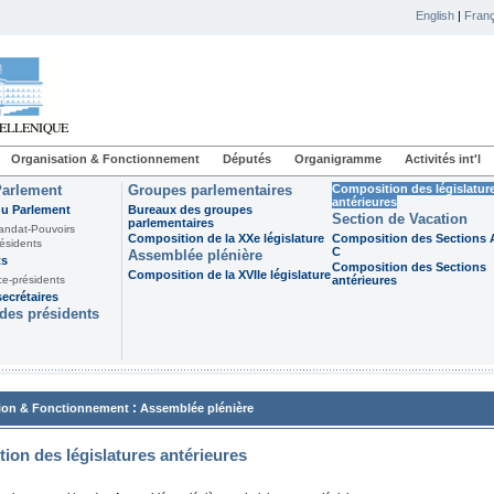
English
|
Franç
Organisation & Fonctionnement
Députés
Organigramme
Activités int'l
Parlement
Groupes parlementaires
Composition des législatur
antérieures
du Parlement
Bureaux des groupes
Section de Vacation
parlementaires
andat-Pouvoirs
Composition de la XXe législature
Composition des Sections A
ésidents
C
Assemblée plénière
ts
Composition des Sections
Composition de la XVIIe législature
ce-présidents
antérieures
ecrétaires
des présidents
:
ion & Fonctionnement
Assemblée plénière
ion des législatures antérieures