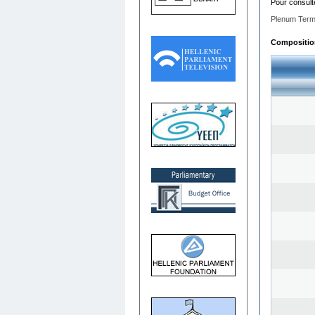
Pour consult
Plenum Term
Composition