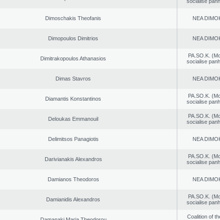
socialise panh
Dimoschakis Theofanis
NEA DΙMO
Dimopoulos Dimitrios
NEA DΙMO
PA.SO.K. (M
Dimitrakopoulos Athanasios
socialise panh
Dimas Stavros
NEA DΙMO
PA.SO.K. (M
Diamantis Konstantinos
socialise panh
PA.SO.K. (M
Deloukas Emmanouil
socialise panh
Delimitsos Panagiotis
NEA DΙMO
PA.SO.K. (M
Darivianakis Alexandros
socialise panh
Damianos Theodoros
NEA DΙMO
PA.SO.K. (M
Damianidis Alexandros
socialise panh
Coalition of t
Damanaki Maria Theodorou