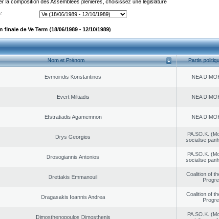
er la composition des Assemblées plénières, choisissez une législature
:
 finale de Ve Term (18/06/1989 - 12/10/1989)
Nom et Prénom
Partis politiq
Evmoiridis Konstantinos
NEA DΙMO
Evert Miltiadis
NEA DΙMO
Efstratiadis Agamemnon
NEA DΙMO
PA.SO.K. (M
Drys Georgios
socialise panh
PA.SO.K. (M
Drosogiannis Antonios
socialise panh
Coalition of t
Drettakis Emmanouil
Progr
Coalition of t
Dragasakis Ioannis Andrea
Progr
PA.SO.K. (M
Dimosthenopoulos Dimosthenis