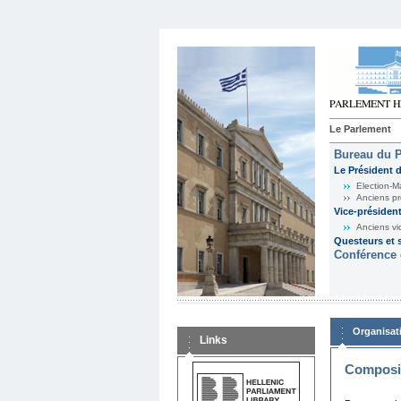
Le Parlement
Bureau du 
Le Président 
Election-M
Anciens pr
Vice-présiden
Anciens vi
Questeurs et s
Conférence 
Organisat
Links
Composit