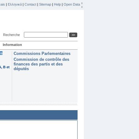
ais
|
Ελληνικά
|
Contact
|
Sitemap
|
Help
|
Open Data
Recherche
Information
es
Commissions Parlementaires
Commission de contrôle des
finances des partis et des
, B et
députés