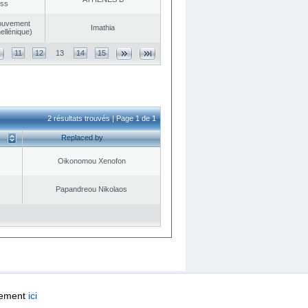
ess
ouvement
Imathia
ellénique)
11
12
13
14
15
2 résultats trouvés | Page 1 de 1
Replaced by
Oikonomou Xenofon
Papandreou Nikolaos
quement
ici