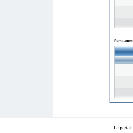
Remplacemen
WEB-Mail
WEB-Apps
|
|
|
Conditions d’utilisation
Da
Le portai