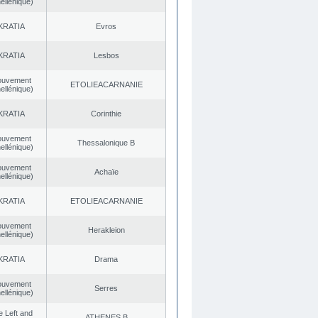
ellénique)
KRATIA
Evros
KRATIA
Lesbos
ouvement
EΤOLIEACARNANIE
ellénique)
KRATIA
Corinthie
ouvement
Thessalonique B
ellénique)
ouvement
Achaïe
ellénique)
KRATIA
EΤOLIEACARNANIE
ouvement
Herakleion
ellénique)
KRATIA
Drama
ouvement
Serres
ellénique)
he Left and
ATHENES Β