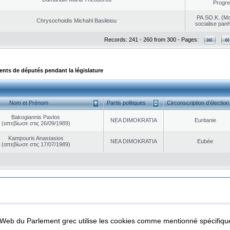
Progr
PA.SO.K. (M
Chrysochoidis Michahl Basileiou
socialise panh
Records: 241 - 260 from 300 - Pages:
ts de députés pendant la législature
Nom et Prénom
Partis politiques
Circonscription d’élection
Bakogiannis Pavlos
NEA DΙMOKRATIA
Euritanie
(απεβίωσε στις 26/09/1989)
Kampouris Anastasios
NEA DΙMOKRATIA
Eubée
(απεβίωσε στις 17/07/1989)
|
|
ta Protection
Security & Access
l Web du Parlement grec utilise les cookies comme mentionné spécifi