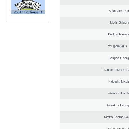
Soungaris Pet
Niotis Grigori
Kritikos Panagi
Vougiouklakis I
Bougas Georg
Tragakis Ioannis P
Kaloudis Nikol
Galanos Nikol
Astrakos Evang
Simitis Kostas Ge
Papaspyrou Ioa