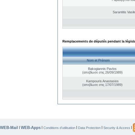
Sarantitis Vasil
Remplacements de députés pendant la législ
Nom et Prénom
Bakogiannis Pavlos
(απεβίωσε στις 26/09/1989)
Kampouris Anastasios
(απεβίωσε στις 17/07/1989)
WEB-Mail
WEB-Apps
|
|
|
|
|
Conditions d’utilisation
Data Protection
Security & Access