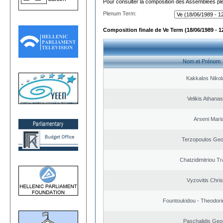
Pour consulter la composition des Assemblées plé
Plenum Term:
Composition finale de Ve Term (18/06/1989 - 1
Nom et Prénom
Kakkalos Niko
Velikis Athanas
Arseni Mari
Terzopoulos Geo
Chatzidimitriou T
Vyzovitis Chri
Fountoukidou - Theodori
Paschalidis Geo