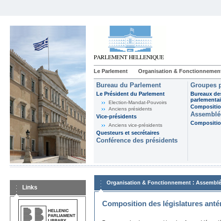
Le Parlement
Organisation & Fonctionnemen
Bureau du Parlement
Groupes p
Le Président du Parlement
Bureaux de
parlementai
Election-Mandat-Pouvoirs
Composition
Anciens présidents
Assemblée
Vice-présidents
Composition
Anciens vice-présidents
Questeurs et secrétaires
Conférence des présidents
:
Organisation & Fonctionnement
Assemblé
Links
Composition des législatures anté