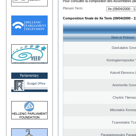
Pour consulter la composition des Assemblées plé
Plenum Term:
Composition finale de Xe Term (09/04/2000 - 1
Nom et Prénom
Daskalakis Geo
Kontogiannopoulos V
Katseli Eleonora 
Anomeritis Geor
Chytiris Tilema
Mitsotakis Konsta
Tzannetakis Tz
Panagiotopoulos Panagi