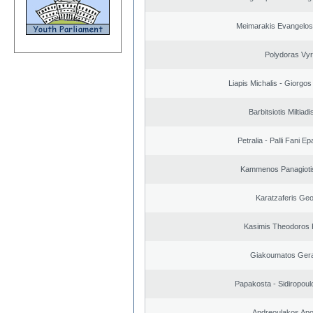
Meimarakis Evangelos 
Polydoras Vy
Liapis Michalis - Giorgo
Barbitsiotis Miltiadi
Petralia - Palli Fani 
Kammenos Panagioti
Karatzaferis Geo
Kasimis Theodoros P
Giakoumatos Ger
Papakosta - Sidiropoulo
Andreoulakos Apo