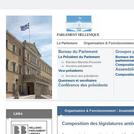
Le Parlement
Organisation & Fonctionnemen
Bureau du Parlement
Groupes p
Le Président du Parlement
Bureaux de
parlementai
Election-Mandat-Pouvoirs
Composition
Anciens présidents
Assemblée
Vice-présidents
Composition
Anciens vice-présidents
Questeurs et secrétaires
Conférence des présidents
:
Organisation & Fonctionnement
Assemblé
Links
Composition des législatures anté