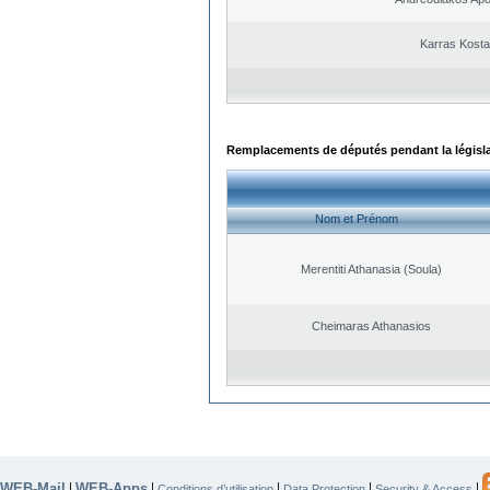
Karras Kost
Remplacements de députés pendant la législ
Nom et Prénom
Merentiti Athanasia (Soula)
Cheimaras Athanasios
WEB-Mail
WEB-Apps
|
|
|
|
|
Conditions d’utilisation
Data Protection
Security & Access