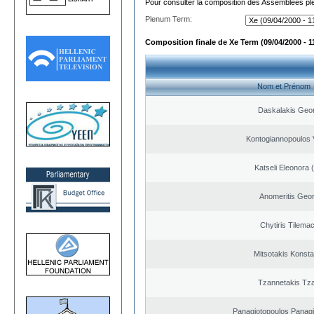
Pour consulter la composition des Assemblées plé
Plenum Term:
Composition finale de Xe Term (09/04/2000 - 1
Nom et Prénom
Daskalakis Geo
Kontogiannopoulos V
Katseli Eleonora 
Anomeritis Geor
Chytiris Tilema
Mitsotakis Konsta
Tzannetakis Tz
Panagiotopoulos Panagi