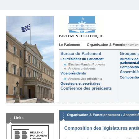
Le Parlement
Organisation & Fonctionnemen
Bureau du Parlement
Groupes p
Le Président du Parlement
Bureaux de
parlementai
Election-Mandat-Pouvoirs
Composition
Anciens présidents
Assemblée
Vice-présidents
Composition
Anciens vice-présidents
Questeurs et secrétaires
Conférence des présidents
:
Organisation & Fonctionnement
Assemblé
Links
Composition des législatures anté