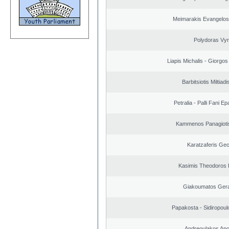
Meimarakis Evangelos 
Polydoras Vy
Liapis Michalis - Giorgo
Barbitsiotis Miltiadi
Petralia - Palli Fani 
Kammenos Panagioti
Karatzaferis Geo
Kasimis Theodoros P
Giakoumatos Ger
Papakosta - Sidiropoulo
Andreoulakos Apo