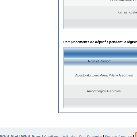
Karras Kost
Remplacements de députés pendant la législ
Nom et Prénom
Apostolaki Eleni Maria Milena Georgiou
Ampatzoglou Georgios
WEB-Mail
WEB-Apps
|
|
|
|
|
Conditions d’utilisation
Data Protection
Security & Access