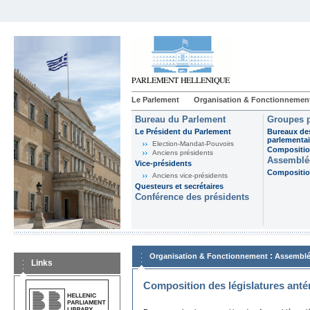
Le Parlement
Organisation & Fonctionnemen
Bureau du Parlement
Groupes p
Le Président du Parlement
Bureaux de
parlementai
Election-Mandat-Pouvoirs
Composition
Anciens présidents
Assemblée
Vice-présidents
Composition
Anciens vice-présidents
Questeurs et secrétaires
Conférence des présidents
:
Organisation & Fonctionnement
Assemblé
Links
Composition des législatures anté