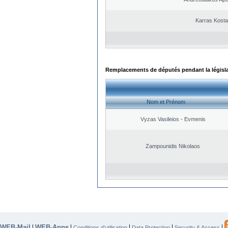
Karras Kost
Remplacements de députés pendant la législ
Nom et Prénom
Vyzas Vasileios - Evmenis
Zampounidis Nikolaos
WEB-Mail
WEB-Apps
|
|
|
|
|
Conditions d’utilisation
Data Protection
Security & Access