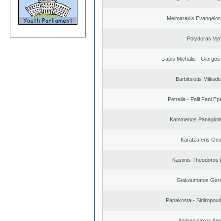
Meimarakis Evangelos 
Polydoras Vy
Liapis Michalis - Giorgo
Barbitsiotis Miltiadi
Petralia - Palli Fani 
Kammenos Panagioti
Karatzaferis Geo
Kasimis Theodoros P
Giakoumatos Ger
Papakosta - Sidiropoulo
Andreoulakos Apo