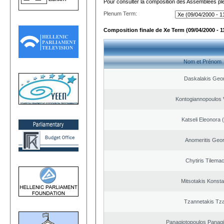
Pour consulter la composition des Assemblées plé
Plenum Term:
Composition finale de Xe Term (09/04/2000 - 1
Nom et Prénom
Daskalakis Geo
Kontogiannopoulos V
Katseli Eleonora 
Anomeritis Geor
Chytiris Tilema
Mitsotakis Konsta
Tzannetakis Tz
Panagiotopoulos Panagi