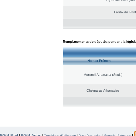
Tsertikidis Pant
Remplacements de députés pendant la législ
Nom et Prénom
Merentiti Athanasia (Soula)
Cheimaras Athanasios
WEB-Mail
WEB-Apps
|
|
|
|
|
Conditions d’utilisation
Data Protection
Security & Access