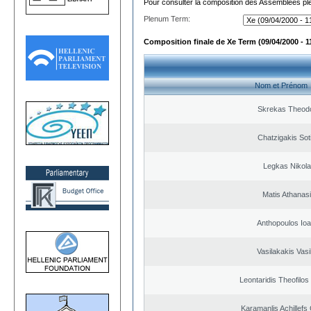
Pour consulter la composition des Assemblées plé
Plenum Term:
Composition finale de Xe Term (09/04/2000 - 1
Nom et Prénom
Skrekas Theod
Chatzigakis Soti
Legkas Nikol
Matis Athanas
Anthopoulos Ioa
Vasilakakis Vasi
Leontaridis Theofilo
Karamanlis Achillefs