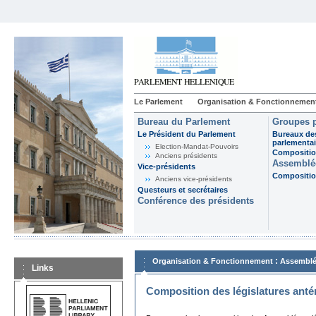
Le Parlement
Organisation & Fonctionnemen
Bureau du Parlement
Groupes p
Le Président du Parlement
Bureaux de
parlementai
Election-Mandat-Pouvoirs
Composition
Anciens présidents
Assemblée
Vice-présidents
Composition
Anciens vice-présidents
Questeurs et secrétaires
Conférence des présidents
:
Organisation & Fonctionnement
Assemblé
Links
Composition des législatures anté