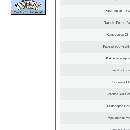
Spyropoulos Rov
Tatoulis Petros Pa
Kostopoulos Dimi
Papandreou Vasilik
Kaklamanis Apos
Loverdos Andr
Kourkoula Ele
Geitonas Konstan
Protopapas Chri
Papaioannou Milt
Koulouris Kim