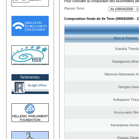
Pour consulter la composition des Assemblées plé
Plenum Term:
Composition finale de Xe Term (09/04/2000 - 1
Nom et Prénom
Katsikis Theod
Katsigiannis Atha
Mpouras Athanasios K
Stergiou Ioan
Koliopanos Theo
Kossyvakis Dimi
Karampinas Konst
Reppas Dimitr