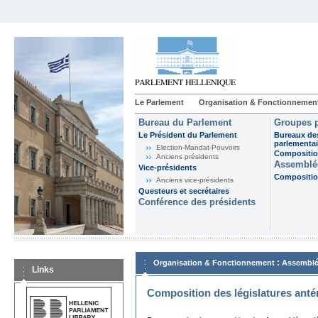
Le Parlement
Organisation & Fonctionnemen
Bureau du Parlement
Groupes p
Le Président du Parlement
Bureaux de
parlementai
Election-Mandat-Pouvoirs
Composition
Anciens présidents
Assemblée
Vice-présidents
Composition
Anciens vice-présidents
Questeurs et secrétaires
Conférence des présidents
:
Organisation & Fonctionnement
Assemblé
Links
Composition des législatures anté