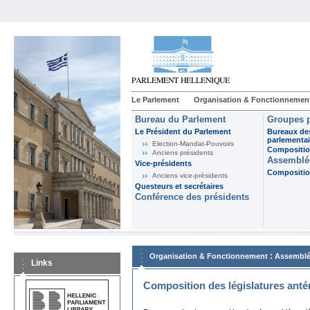
Le Parlement
Organisation & Fonctionnemen
Bureau du Parlement
Groupes p
Le Président du Parlement
Bureaux de
parlementai
Election-Mandat-Pouvoirs
Composition
Anciens présidents
Assemblée
Vice-présidents
Composition
Anciens vice-présidents
Questeurs et secrétaires
Conférence des présidents
:
Organisation & Fonctionnement
Assemblé
Links
Composition des législatures anté