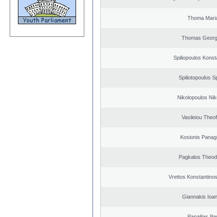
Thoma Mari
Thomas Georg
Spiliopoulos Konst
Spiliotopoulos Sp
Nikolopoulos Nik
Vasileiou Theof
Kosionis Panagi
Pagkalos Theod
Vrettos Konstantinos
Giannakis Ioan
Papailias Ilia