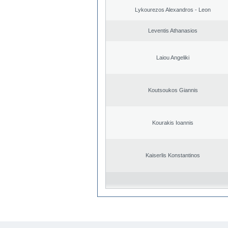
Lykourezos Alexandros - Leon
Leventis Athanasios
Laiou Angeliki
Koutsoukos Giannis
Kourakis Ioannis
Kaiserlis Konstantinos