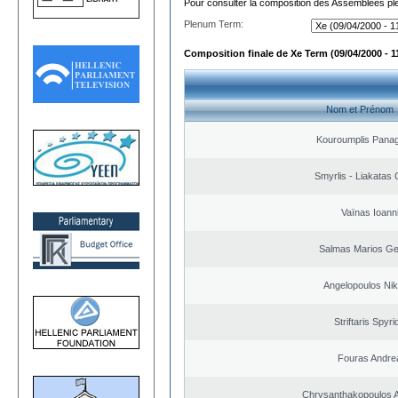
Pour consulter la composition des Assemblées plé
Plenum Term:
Composition finale de Xe Term (09/04/2000 - 1
Nom et Prénom
Kouroumplis Panagi
Smyrlis - Liakatas 
Vaïnas Ioann
Salmas Marios Ge
Angelopoulos Nik
Striftaris Spyr
Fouras Andre
Chrysanthakopoulos 