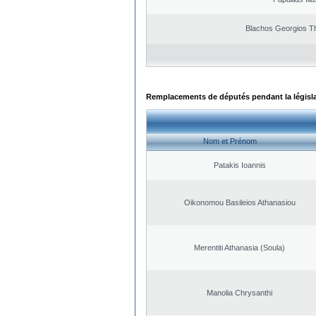
Blachos Georgios T
Remplacements de députés pendant la législ
Nom et Prénom
Patakis Ioannis
Oikonomou Basileios Athanasiou
Merentiti Athanasia (Soula)
Manolia Chrysanthi