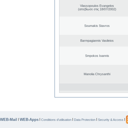
Vlassopoulos Evangelos
(απεβίωσε στις 18/07/2002)
Soumakis Stavros
Barmpagiannis Vasileios
Smpokos Ioannis
Manolia Chrysanthi
WEB-Mail
WEB-Apps
|
|
|
|
|
Conditions d’utilisation
Data Protection
Security & Access