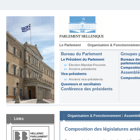
Le Parlement
Organisation & Fonctionnemen
Bureau du Parlement
Groupes p
Le Président du Parlement
Bureaux de
parlementai
Election-Mandat-Pouvoirs
Composition
Anciens présidents
Assemblée
Vice-présidents
Composition
Anciens vice-présidents
Questeurs et secrétaires
Conférence des présidents
:
Organisation & Fonctionnement
Assemblé
Links
Composition des législatures anté