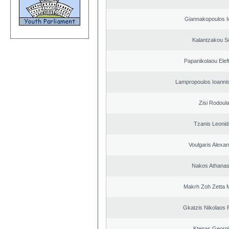
Giannakopoulos I
Kalantzakou So
Papanikolaou Elef
Lampropoulos Ioannis
Zisi Rodoul
Tzanis Leoni
Voulgaris Alexa
Nakos Athanas
Makrh Zoh Zetta M
Gkatzis Nikolaos F
Ktenas Georg