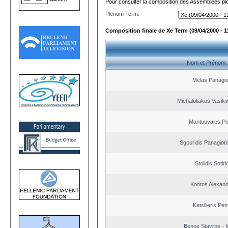
Pour consulter la composition des Assemblées plé
Plenum Term:
Composition finale de Xe Term (09/04/2000 - 1
Nom et Prénom
Melas Panagio
Michaloliakos Vasilei
Mantouvalos Pe
Sgouridis Panagioti
Stolidis Sotiri
Kontos Alexan
Katsilieris Pet
Benos Stavros - I