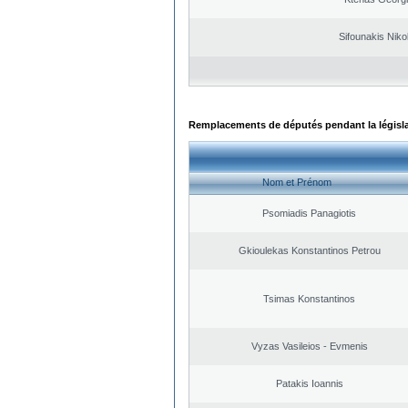
Sifounakis Niko
Remplacements de députés pendant la législ
Nom et Prénom
Psomiadis Panagiotis
Gkioulekas Konstantinos Petrou
Tsimas Konstantinos
Vyzas Vasileios - Evmenis
Patakis Ioannis