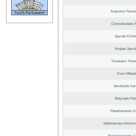
Avgerinos Paras
Christodoulakis 
Spyraki Christ
Vougias Spyri
Tsoukatos Theo
Evert Miltiad
Varvitsiotis Ioa
Molyviatis Pet
Papathanasiou G
Spiliotopoulos Aristovo
Psacharopoulos G