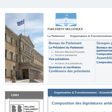
Le Parlement
Organisation & Fonctionnemen
Bureau du Parlement
Groupes p
Le Président du Parlement
Bureaux de
parlementai
Election-Mandat-Pouvoirs
Composition
Anciens présidents
Assemblée
Vice-présidents
Composition
Anciens vice-présidents
Questeurs et secrétaires
Conférence des présidents
:
Organisation & Fonctionnement
Assemblé
Links
Composition des législatures anté