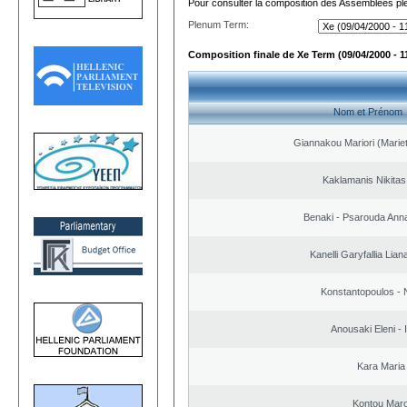
Pour consulter la composition des Assemblées plé
Plenum Term:
Composition finale de Xe Term (09/04/2000 - 1
Nom et Prénom
Giannakou Mariori (Mariet
Kaklamanis Nikitas
Benaki - Psarouda Ann
Kanelli Garyfallia Lia
Konstantopoulos - 
Anousaki Eleni - I
Kara Maria
Kontou Mar