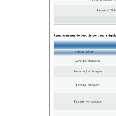
Neonakis Micha
Remplacements de députés pendant la législ
Nom et Prénom
Leventis Athanasios
Ampatzoglou Georgios
Fotiadis Panagiotis
Kaiserlis Konstantinos