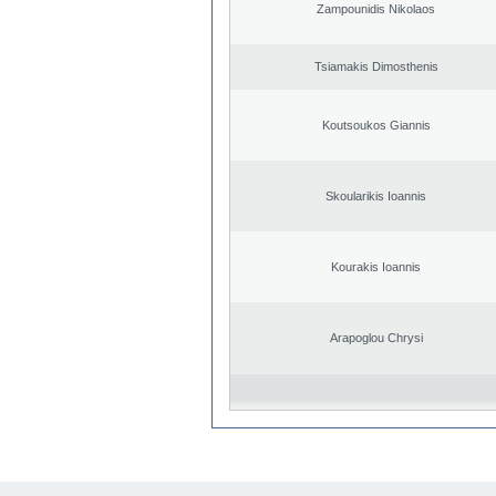
Zampounidis Nikolaos
Tsiamakis Dimosthenis
Koutsoukos Giannis
Skoularikis Ioannis
Kourakis Ioannis
Arapoglou Chrysi