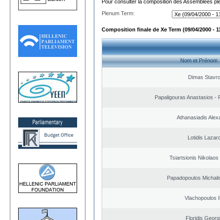
Pour consulter la composition des Assemblées plé
Plenum Term:
Composition finale de Xe Term (09/04/2000 - 1
Nom et Prénom
Dimas Stavr
Papaligouras Anastasios - 
Athanasiadis Alex
Lotidis Lazar
Tsiartsionis Nikolao
Papadopoulos Michali
Vlachopoulos Il
Floridis Georg