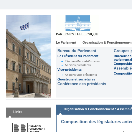
Le Parlement
Organisation & Fonctionnemen
Bureau du Parlement
Groupes p
Le Président du Parlement
Bureaux de
parlementai
Election-Mandat-Pouvoirs
Composition
Anciens présidents
Assemblée
Vice-présidents
Composition
Anciens vice-présidents
Questeurs et secrétaires
Conférence des présidents
:
Organisation & Fonctionnement
Assemblé
Links
Composition des législatures anté