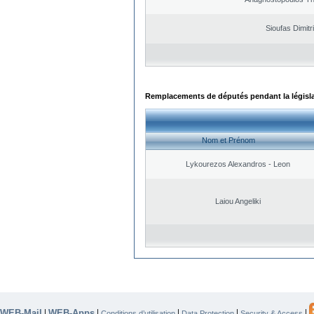
Sioufas Dimitr
Remplacements de députés pendant la législ
Nom et Prénom
Lykourezos Alexandros - Leon
Laiou Angeliki
WEB-Mail
WEB-Apps
|
|
|
|
|
Conditions d’utilisation
Data Protection
Security & Access