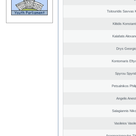
Tsitouridis Savvas 
Kiltidis Konstan
Kalafatis Alexa
Drys Georgi
Kontomaris Efty
Spyrou Spyri
Petsalnikos Phil
Angelis Anest
Salagiannis Nik
Vasileios Vasil
Anagnostopoulos T