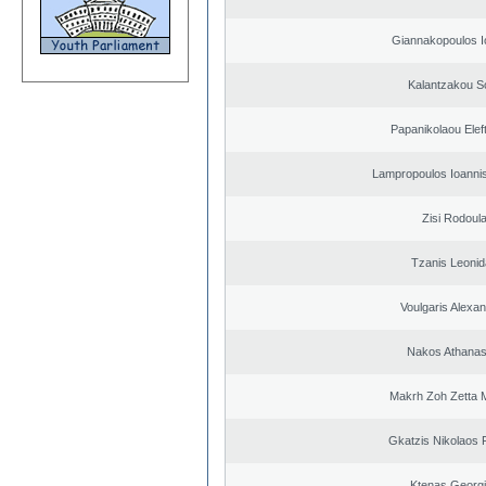
Giannakopoulos I
Kalantzakou So
Papanikolaou Elef
Lampropoulos Ioannis
Zisi Rodoul
Tzanis Leoni
Voulgaris Alexa
Nakos Athanas
Makrh Zoh Zetta M
Gkatzis Nikolaos F
Ktenas Georg