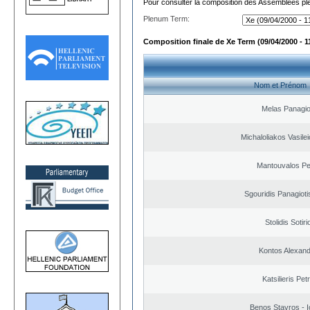
Pour consulter la composition des Assemblées plé
Plenum Term:
Composition finale de Xe Term (09/04/2000 - 1
Nom et Prénom
Melas Panagio
Michaloliakos Vasilei
Mantouvalos Pe
Sgouridis Panagioti
Stolidis Sotiri
Kontos Alexan
Katsilieris Pet
Benos Stavros - I