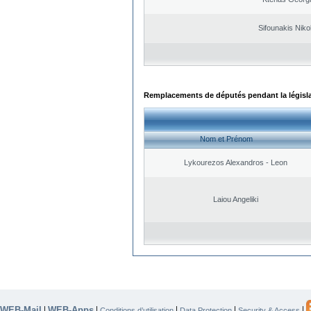
Sifounakis Niko
Remplacements de députés pendant la législ
Nom et Prénom
Lykourezos Alexandros - Leon
Laiou Angeliki
WEB-Mail
WEB-Apps
|
|
|
|
|
Conditions d’utilisation
Data Protection
Security & Access