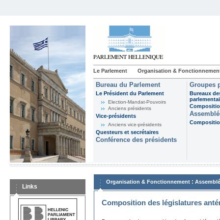
Le Parlement
Organisation & Fonctionnemen
Bureau du Parlement
Groupes p
Le Président du Parlement
Bureaux de
parlementai
Election-Mandat-Pouvoirs
Composition
Anciens présidents
Assemblée
Vice-présidents
Composition
Anciens vice-présidents
Questeurs et secrétaires
Conférence des présidents
:
Organisation & Fonctionnement
Assemblé
Links
Composition des législatures anté