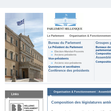
Le Parlement
Organisation & Fonctionnemen
Bureau du Parlement
Groupes p
Le Président du Parlement
Bureaux de
parlementai
Election-Mandat-Pouvoirs
Composition
Anciens présidents
Assemblée
Vice-présidents
Composition
Anciens vice-présidents
Questeurs et secrétaires
Conférence des présidents
:
Organisation & Fonctionnement
Assemblé
Links
Composition des législatures anté