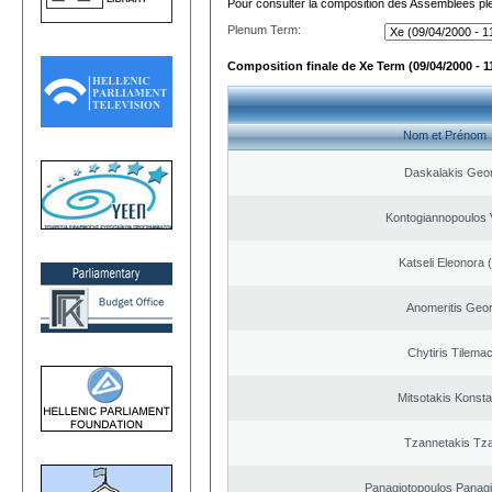
Pour consulter la composition des Assemblées plé
Plenum Term:
Composition finale de Xe Term (09/04/2000 - 1
Nom et Prénom
Daskalakis Geo
Kontogiannopoulos V
Katseli Eleonora 
Anomeritis Geor
Chytiris Tilema
Mitsotakis Konsta
Tzannetakis Tz
Panagiotopoulos Panagi