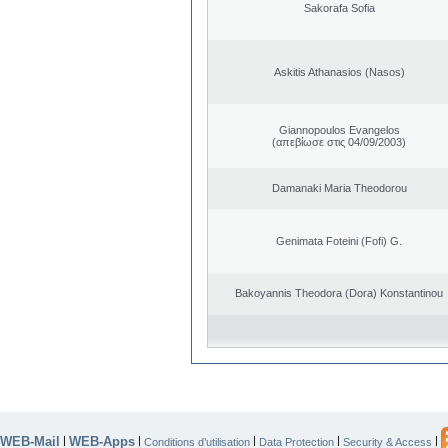
Sakorafa Sofia
Askitis Athanasios (Nasos)
Giannopoulos Evangelos
(απεβίωσε στις 04/09/2003)
Damanaki Maria Theodorou
Genimata Foteini (Fofi) G.
Bakoyannis Theodora (Dora) Konstantinou
WEB-Mail
WEB-Apps
|
|
|
|
|
Conditions d’utilisation
Data Protection
Security & Access