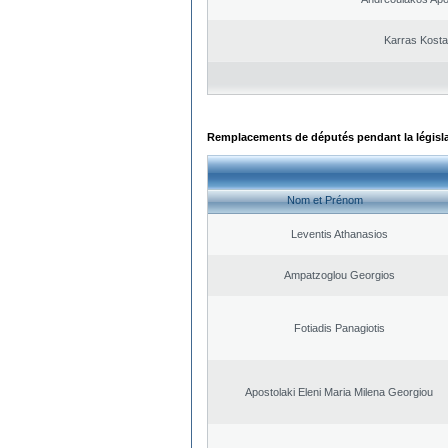
Karras Kost
Remplacements de députés pendant la législ
Nom et Prénom
Leventis Athanasios
Ampatzoglou Georgios
Fotiadis Panagiotis
Apostolaki Eleni Maria Milena Georgiou