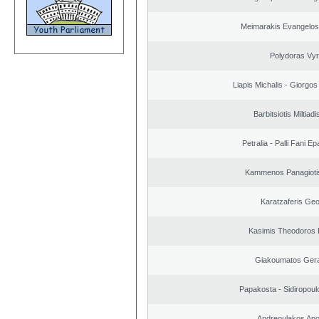
Meimarakis Evangelos 
Polydoras Vy
Liapis Michalis - Giorgo
Barbitsiotis Miltiadi
Petralia - Palli Fani 
Kammenos Panagioti
Karatzaferis Geo
Kasimis Theodoros P
Giakoumatos Ger
Papakosta - Sidiropoulo
Andreoulakos Apo