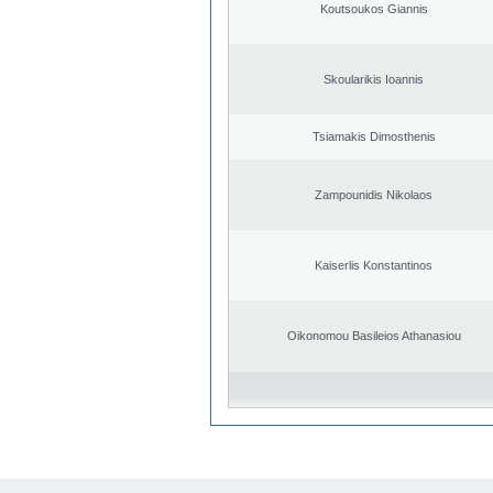
Koutsoukos Giannis
Skoularikis Ioannis
Tsiamakis Dimosthenis
Zampounidis Nikolaos
Kaiserlis Konstantinos
Oikonomou Basileios Athanasiou