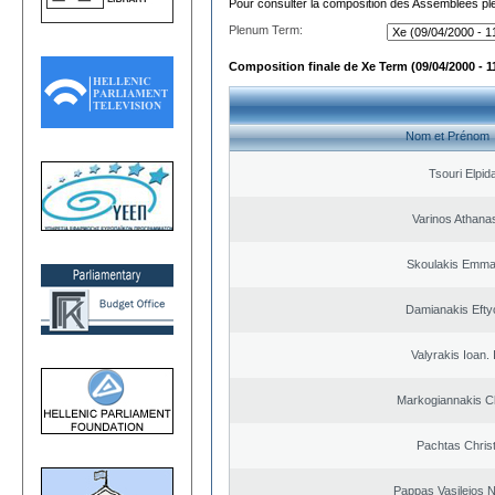
Pour consulter la composition des Assemblées plé
Plenum Term:
Composition finale de Xe Term (09/04/2000 - 1
Nom et Prénom
Tsouri Elpid
Varinos Athana
Skoulakis Emma
Damianakis Efty
Valyrakis Ioan. 
Markogiannakis Ch
Pachtas Chris
Pappas Vasileios N