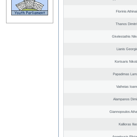
Florinis Athina
Thanos Dimitr
Gkelestathis Nik
Lianis Georgi
Kortsaris Niko
Papadimas Lam
Vatheias Ioan
Alampanos Dimit
Giannopoulos Ath
Kallioras Ilia
Angelousis Efsta