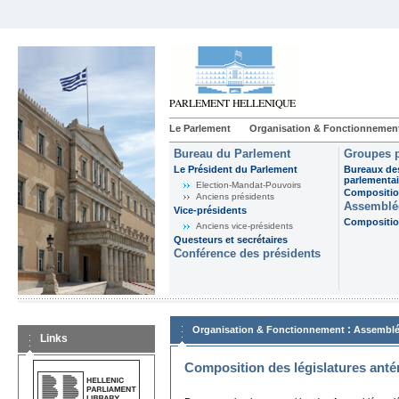
Le Parlement
Organisation & Fonctionnemen
Bureau du Parlement
Groupes p
Le Président du Parlement
Bureaux de
parlementai
Election-Mandat-Pouvoirs
Composition
Anciens présidents
Assemblée
Vice-présidents
Composition
Anciens vice-présidents
Questeurs et secrétaires
Conférence des présidents
:
Organisation & Fonctionnement
Assemblé
Links
Composition des législatures anté