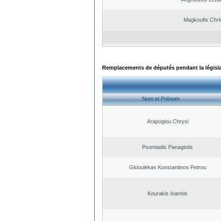
Magkoufis Chri
Remplacements de députés pendant la législ
Nom et Prénom
Arapoglou Chrysi
Psomiadis Panagiotis
Gkioulekas Konstantinos Petrou
Kourakis Ioannis