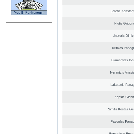
Laliotis Konstan
Niotis Grigori
Lintzeris Dimit
Kritikos Panagi
Diamantidis Ioa
Nerantzis Anast
Lafazanis Panag
Kapsis Giann
Simitis Kostas Ge
Fasoulas Panagi
Benteniotis Emma