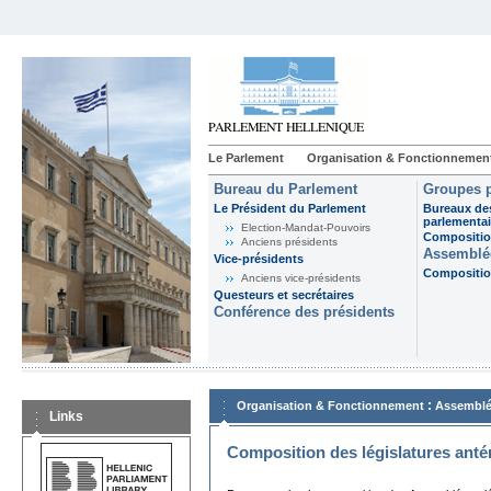
Le Parlement
Organisation & Fonctionnemen
Bureau du Parlement
Groupes p
Le Président du Parlement
Bureaux de
parlementai
Election-Mandat-Pouvoirs
Composition
Anciens présidents
Assemblée
Vice-présidents
Composition
Anciens vice-présidents
Questeurs et secrétaires
Conférence des présidents
:
Organisation & Fonctionnement
Assemblé
Links
Composition des législatures anté