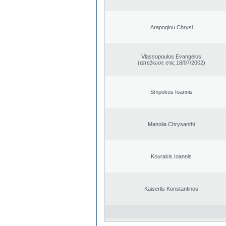
Arapoglou Chrysi
Vlassopoulos Evangelos
(απεβίωσε στις 18/07/2002)
Smpokos Ioannis
Manolia Chrysanthi
Kourakis Ioannis
Kaiserlis Konstantinos