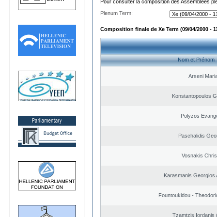
Pour consulter la composition des Assemblées plé
Plenum Term:
Composition finale de Xe Term (09/04/2000 - 1
Nom et Prénom
Arseni Mari
Konstantopoulos G
Polyzos Evang
Paschalidis Geo
Vosnakis Chris
Karasmanis Georgios 
Fountoukidou - Theodori
Tzamtzis Iordanis 