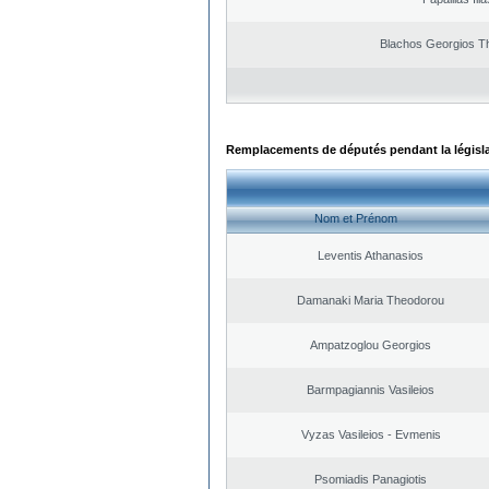
Blachos Georgios T
Remplacements de députés pendant la législ
Nom et Prénom
Leventis Athanasios
Damanaki Maria Theodorou
Ampatzoglou Georgios
Barmpagiannis Vasileios
Vyzas Vasileios - Evmenis
Psomiadis Panagiotis