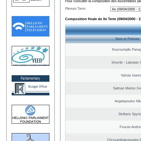
Pour consulter la composition des Assemblées plé
Plenum Term:
Composition finale de Xe Term (09/04/2000 - 1
Nom et Prénom
Kouroumplis Panagi
Smyrlis - Liakatas 
Vaïnas Ioann
Salmas Marios Ge
Angelopoulos Nik
Striftaris Spyr
Fouras Andre
Chrysanthakopoulos 