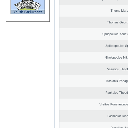
Thoma Mari
Thomas Georg
Spiliopoulos Konst
Spiliotopoulos Sp
Nikolopoulos Nik
Vasileiou Theof
Kosionis Panagi
Pagkalos Theod
Vrettos Konstantinos
Giannakis Ioan
Papailias Ilia