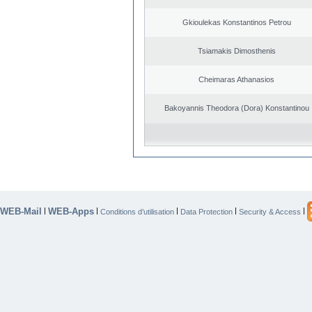
Gkioulekas Konstantinos Petrou
Tsiamakis Dimosthenis
Cheimaras Athanasios
Bakoyannis Theodora (Dora) Konstantinou
WEB-Mail
WEB-Apps
|
|
|
|
|
Conditions d’utilisation
Data Protection
Security & Access