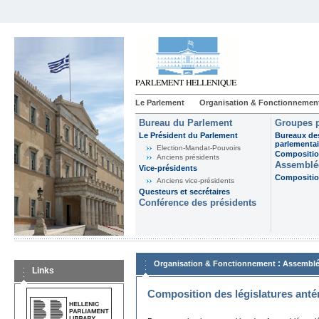
Le Parlement
Organisation & Fonctionnemen
Bureau du Parlement
Groupes p
Le Président du Parlement
Bureaux de
parlementai
Election-Mandat-Pouvoirs
Composition
Anciens présidents
Assemblée
Vice-présidents
Composition
Anciens vice-présidents
Questeurs et secrétaires
Conférence des présidents
:
Organisation & Fonctionnement
Assemblé
Links
Composition des législatures anté