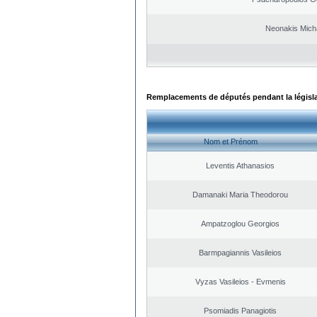
Neonakis Micha
Remplacements de députés pendant la législ
Nom et Prénom
Leventis Athanasios
Damanaki Maria Theodorou
Ampatzoglou Georgios
Barmpagiannis Vasileios
Vyzas Vasileios - Evmenis
Psomiadis Panagiotis