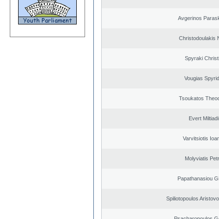
Avgerinos Paras
Christodoulakis 
Spyraki Christ
Vougias Spyri
Tsoukatos Theo
Evert Miltiad
Varvitsiotis Ioa
Molyviatis Pet
Papathanasiou G
Spiliotopoulos Aristovo
Psacharopoulos G