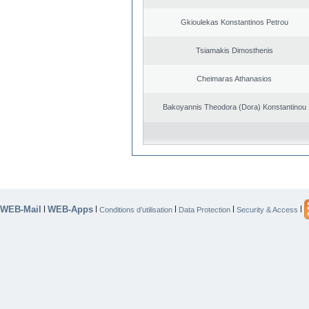
Gkioulekas Konstantinos Petrou
Tsiamakis Dimosthenis
Cheimaras Athanasios
Bakoyannis Theodora (Dora) Konstantinou
WEB-Mail
WEB-Apps
|
|
|
|
|
Conditions d’utilisation
Data Protection
Security & Access