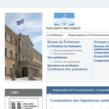
Le Parlement
Organisation & Fonctionnemen
Bureau du Parlement
Groupes p
Le Président du Parlement
Bureaux de
parlementai
Election-Mandat-Pouvoirs
Composition
Anciens présidents
Assemblée
Vice-présidents
Composition
Anciens vice-présidents
Questeurs et secrétaires
Conférence des présidents
:
Organisation & Fonctionnement
Assemblé
Links
Composition des législatures anté