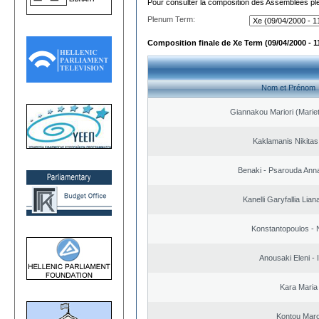
Pour consulter la composition des Assemblées plé
Plenum Term:
Composition finale de Xe Term (09/04/2000 - 1
Nom et Prénom
Giannakou Mariori (Mariet
Kaklamanis Nikitas
Benaki - Psarouda Ann
Kanelli Garyfallia Lia
Konstantopoulos - 
Anousaki Eleni - I
Kara Maria
Kontou Mar