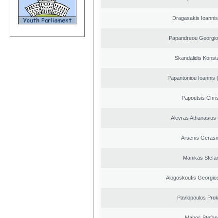
Dragasakis Ioannis
Papandreou Georgio
Skandalidis Konst
Papantoniou Ioannis 
Papoutsis Chri
Alevras Athanasios
Arsenis Geras
Manikas Stefa
Alogoskoufis Georgio
Pavlopoulos Pro
Manos Stefan