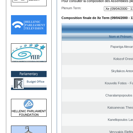
Pour consulter la composition des Assemblées plé
Plenum Term:
Composition finale de Xe Term (09/04/2000 - 1
Nom et Prénom
Papariga Alexa
Kolozof Orest
Skyllakos Anto
Kouvelis Fotios - F
Charalampopoulos 
Katsanevas Theo
Kanellopoulos L
Veryvakis Elefth