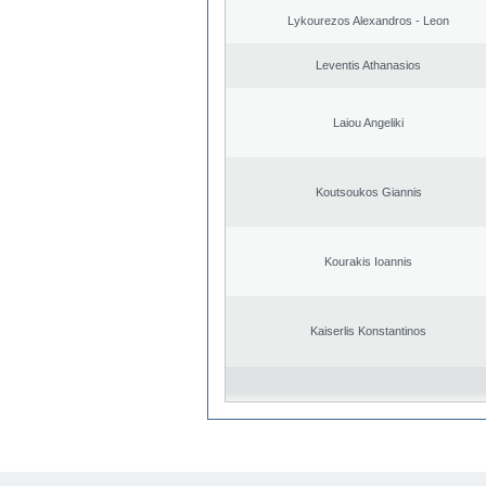
Lykourezos Alexandros - Leon
Leventis Athanasios
Laiou Angeliki
Koutsoukos Giannis
Kourakis Ioannis
Kaiserlis Konstantinos