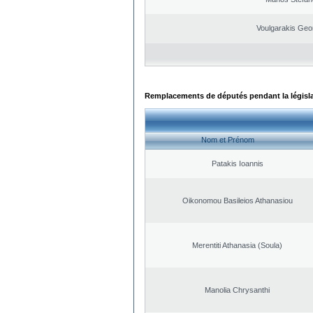
Voulgarakis Geo
Remplacements de députés pendant la législ
Nom et Prénom
Patakis Ioannis
Oikonomou Basileios Athanasiou
Merentiti Athanasia (Soula)
Manolia Chrysanthi