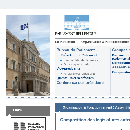
Le Parlement
Organisation & Fonctionnemen
Bureau du Parlement
Groupes p
Le Président du Parlement
Bureaux de
parlementai
Election-Mandat-Pouvoirs
Composition
Anciens présidents
Assemblée
Vice-présidents
Composition
Anciens vice-présidents
Questeurs et secrétaires
Conférence des présidents
:
Organisation & Fonctionnement
Assemblé
Links
Composition des législatures anté