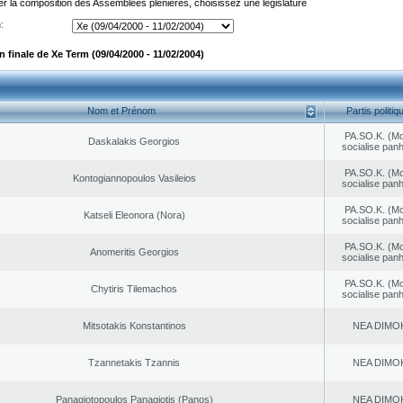
er la composition des Assemblées plénières, choisissez une législature
:
 finale de Xe Term (09/04/2000 - 11/02/2004)
Nom et Prénom
Partis politiq
PA.SO.K. (M
Daskalakis Georgios
socialise panh
PA.SO.K. (M
Kontogiannopoulos Vasileios
socialise panh
PA.SO.K. (M
Katseli Eleonora (Nora)
socialise panh
PA.SO.K. (M
Anomeritis Georgios
socialise panh
PA.SO.K. (M
Chytiris Tilemachos
socialise panh
Mitsotakis Konstantinos
NEA DΙMO
Tzannetakis Tzannis
NEA DΙMO
Panagiotopoulos Panagiotis (Panos)
NEA DΙMO