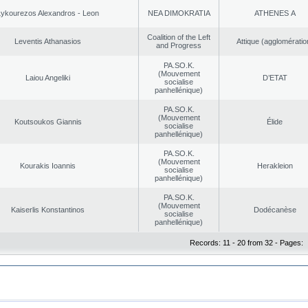
Lykourezos Alexandros - Leon
NEA DΙMOKRATIA
ATHENES Α
Coalition of the Left
Leventis Athanasios
Αttique (agglomératio
and Progress
PA.SO.K.
(Mouvement
Laiou Angeliki
D’ETAT
socialise
panhellénique)
PA.SO.K.
(Mouvement
Koutsoukos Giannis
Élide
socialise
panhellénique)
PA.SO.K.
(Mouvement
Kourakis Ioannis
Herakleion
socialise
panhellénique)
PA.SO.K.
(Mouvement
Kaiserlis Konstantinos
Dodécanèse
socialise
panhellénique)
Records: 11 - 20 from 32 - Pages: