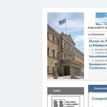
Le Parlement
Bureau du 
Le Président 
Election-M
Anciens pr
Vice-présiden
Anciens vi
Questeurs et s
Conférence 
Organisat
Links
Composit