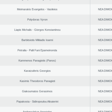
Meimarakis Evangelos - Vasileios
NEA DΙMO
Polydoras Vyron
NEA DΙMO
Liapis Michalis - Giorgos Konstantinou
NEA DΙMO
Barbitsiotis Miltiadis Ioanni
NEA DΙMO
Petralia - Palli Fani Epameinonda
NEA DΙMO
Kammenos Panagiotis (Panos)
NEA DΙMO
Karatzaferis Georgios
NEA DΙMO
Kasimis Theodoros Panagioti
NEA DΙMO
Giakoumatos Gerasimos
NEA DΙMO
Papakosta - Sidiropoulou Aikaterini
NEA DΙMO
Andreoulakos Apostolos
NEA DΙMO