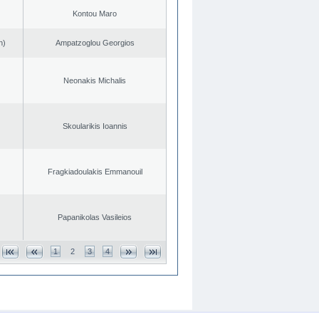
Kontou Maro
n)
Ampatzoglou Georgios
Neonakis Michalis
Skoularikis Ioannis
Fragkiadoulakis Emmanouil
Papanikolas Vasileios
1
2
3
4