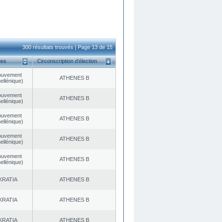
300 résultats trouvés | Page 13 de 15
ues
Circonscription d’élection
ouvement
ATHENES Β
ellénique)
ouvement
ATHENES Β
ellénique)
ouvement
ATHENES Β
ellénique)
ouvement
ATHENES Β
ellénique)
ouvement
ATHENES Β
ellénique)
KRATIA
ATHENES Β
KRATIA
ATHENES Β
KRATIA
ATHENES Β