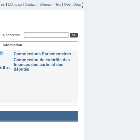
ais
|
Ελληνικά
|
Contact
|
Sitemap
|
Help
|
Open Data
Recherche
Information
es
Commissions Parlementaires
Commission de contrôle des
finances des partis et des
, B et
députés