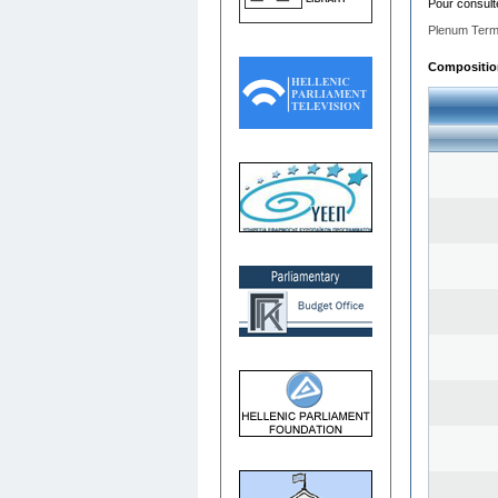
Pour consult
Plenum Term
Composition