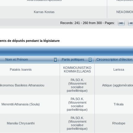
Karras Kostas
NEA DΙMO
Records: 241 - 260 from 300 - Pages:
ts de députés pendant la législature
Nom et Prénom
Partis politiques
Circonscription d’élection
KOMMOUNISTIKO
Patakis Ioannis
Larissa
KOMMA ELLADAS
PA.SO.K.
(Mouvement
ikonomou Basileios Athanasiou
Αttique (agglomératio
socialise
panhellénique)
PA.SO.K.
(Mouvement
Merentiti Athanasia (Soula)
Trikala
socialise
panhellénique)
PA.SO.K.
(Mouvement
Manolia Chrysanthi
Rhodope
socialise
panhellénique)