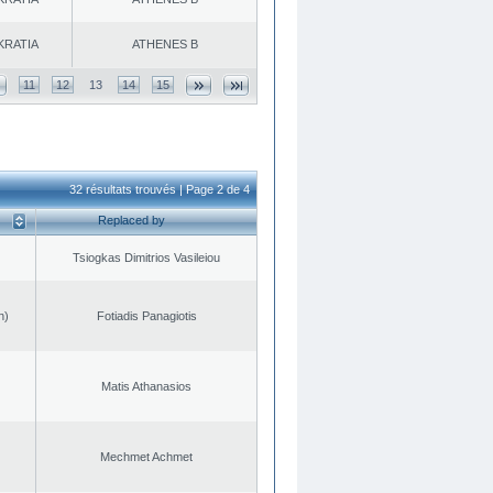
KRATIA
ATHENES Β
11
12
13
14
15
32 résultats trouvés | Page 2 de 4
Replaced by
Tsiogkas Dimitrios Vasileiou
n)
Fotiadis Panagiotis
Matis Athanasios
Mechmet Achmet