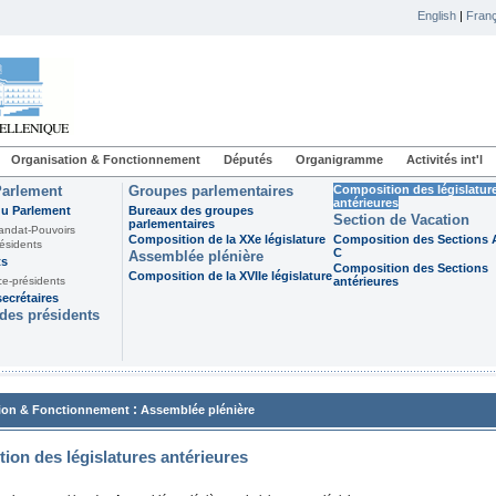
English
|
Franç
Organisation & Fonctionnement
Députés
Organigramme
Activités int'l
Parlement
Groupes parlementaires
Composition des législatur
antérieures
du Parlement
Bureaux des groupes
Section de Vacation
parlementaires
andat-Pouvoirs
Composition de la XXe législature
Composition des Sections A
ésidents
C
Assemblée plénière
ts
Composition des Sections
Composition de la XVIIe législature
ce-présidents
antérieures
ecrétaires
des présidents
:
ion & Fonctionnement
Assemblée plénière
ion des législatures antérieures