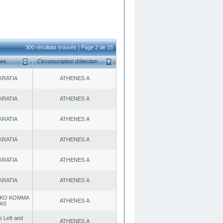
300 résultats trouvés | Page 2 de 15
ues
Circonscription d’élection
KRATIA
ATHENES Α
KRATIA
ATHENES Α
KRATIA
ATHENES Α
KRATIA
ATHENES Α
KRATIA
ATHENES Α
KRATIA
ATHENES Α
KO KOMMA
ATHENES Α
AS
he Left and
ATHENES Α