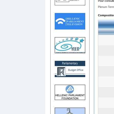
Pour consult
Plenum Term
Composition