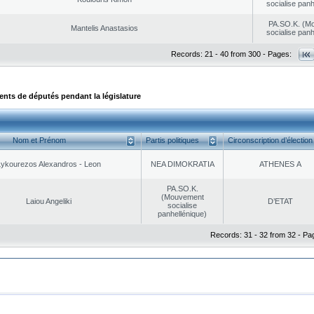
socialise panh
PA.SO.K. (M
Mantelis Anastasios
socialise panh
Records: 21 - 40 from 300 - Pages:
ts de députés pendant la législature
Nom et Prénom
Partis politiques
Circonscription d’élection
Lykourezos Alexandros - Leon
NEA DΙMOKRATIA
ATHENES Α
PA.SO.K.
(Mouvement
Laiou Angeliki
D’ETAT
socialise
panhellénique)
Records: 31 - 32 from 32 - Pa
|
|
ta Protection
Security & Access