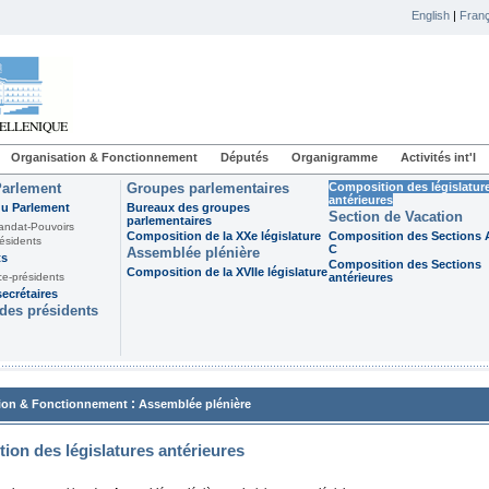
English
|
Franç
Organisation & Fonctionnement
Députés
Organigramme
Activités int'l
Parlement
Groupes parlementaires
Composition des législatur
antérieures
du Parlement
Bureaux des groupes
Section de Vacation
parlementaires
andat-Pouvoirs
Composition de la XXe législature
Composition des Sections A
ésidents
C
Assemblée plénière
ts
Composition des Sections
Composition de la XVIIe législature
ce-présidents
antérieures
ecrétaires
des présidents
:
ion & Fonctionnement
Assemblée plénière
ion des législatures antérieures