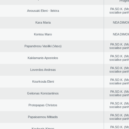
Progr
PA.SO.K. (M
Anousaki Eleni - Ilektra
socialise panh
Kara Maria
NEA DΙMO
Kontou Maro
NEA DΙMO
PA.SO.K. (M
Papandreou Vasiliki (Vaso)
socialise panh
PA.SO.K. (M
Kaklamanis Apostolos
socialise panh
PA.SO.K. (M
Loverdos Andreas
socialise panh
PA.SO.K. (M
Kourkoula Eleni
socialise panh
PA.SO.K. (M
Geitonas Konstantinos
socialise panh
PA.SO.K. (M
Protopapas Christos
socialise panh
PA.SO.K. (M
Papaioannou Miltiadis
socialise panh
PA.SO.K. (M
Koulouris Kimon