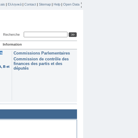
ais
|
Ελληνικά
|
Contact
|
Sitemap
|
Help
|
Open Data
Recherche
Information
es
Commissions Parlementaires
Commission de contrôle des
finances des partis et des
, B et
députés