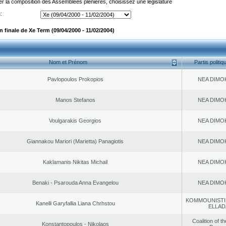
er la composition des Assemblées plénières, choisissez une législature
:
 finale de Xe Term (09/04/2000 - 11/02/2004)
Nom et Prénom
Partis politiq
Pavlopoulos Prokopios
NEA DΙMO
Manos Stefanos
NEA DΙMO
Voulgarakis Georgios
NEA DΙMO
Giannakou Mariori (Marietta) Panagiotis
NEA DΙMO
Kaklamanis Nikitas Michail
NEA DΙMO
Benaki - Psarouda Anna Evangelou
NEA DΙMO
KOMMOUNISTI
Kanelli Garyfallia Liana Chrhstou
ELLAD
Coalition of t
Konstantopoulos - Nikolaos