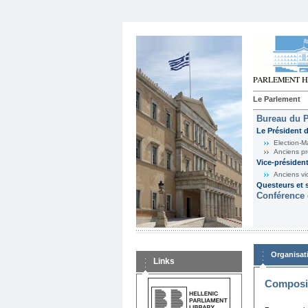
Le Parlement
Bureau du 
Le Président 
Election-M
Anciens pr
Vice-présiden
Anciens vi
Questeurs et s
Conférence 
Organisat
Links
Composit