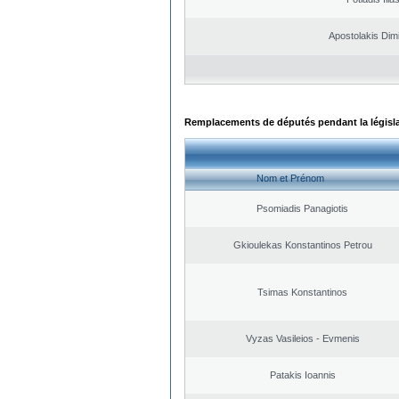
Apostolakis Dimi
Remplacements de députés pendant la législ
Nom et Prénom
Psomiadis Panagiotis
Gkioulekas Konstantinos Petrou
Tsimas Konstantinos
Vyzas Vasileios - Evmenis
Patakis Ioannis