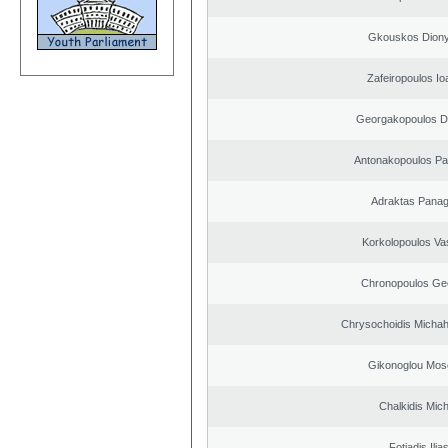
Gkouskos Diony
Zafeiropoulos Io
Georgakopoulos Di
Antonakopoulos Pan
Adraktas Panagi
Korkolopoulos Vas
Chronopoulos Ge
Chrysochoidis Michahl
Gikonoglou Mos
Chalkidis Mich
Fotiadis Ilia