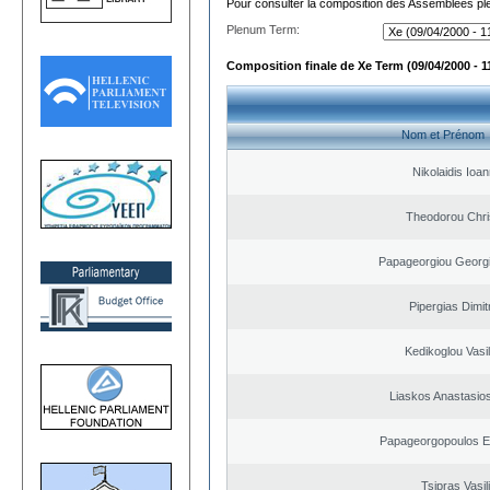
Pour consulter la composition des Assemblées plé
Plenum Term:
Composition finale de Xe Term (09/04/2000 - 1
Nom et Prénom
Nikolaidis Ioan
Theodorou Chri
Papageorgiou Georgi
Pipergias Dimit
Kedikoglou Vasi
Liaskos Anastasios
Papageorgopoulos El
Tsipras Vasil