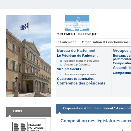
Le Parlement
Organisation & Fonctionnemen
Bureau du Parlement
Groupes p
Le Président du Parlement
Bureaux de
parlementai
Election-Mandat-Pouvoirs
Composition
Anciens présidents
Assemblée
Vice-présidents
Composition
Anciens vice-présidents
Questeurs et secrétaires
Conférence des présidents
:
Organisation & Fonctionnement
Assemblé
Links
Composition des législatures anté