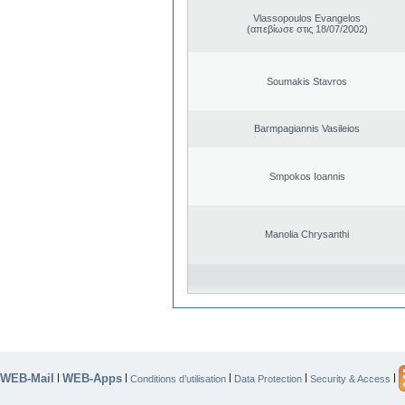
Vlassopoulos Evangelos
(απεβίωσε στις 18/07/2002)
Soumakis Stavros
Barmpagiannis Vasileios
Smpokos Ioannis
Manolia Chrysanthi
WEB-Mail
WEB-Apps
|
|
|
|
|
Conditions d’utilisation
Data Protection
Security & Access