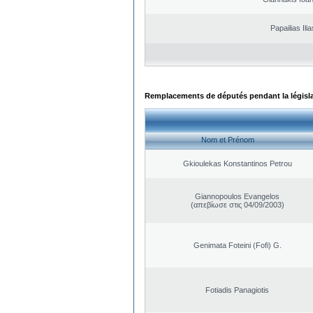
Papailias Ilia
Remplacements de députés pendant la législ
Nom et Prénom
Gkioulekas Konstantinos Petrou
Giannopoulos Evangelos
(απεβίωσε στις 04/09/2003)
Genimata Foteini (Fofi) G.
Fotiadis Panagiotis