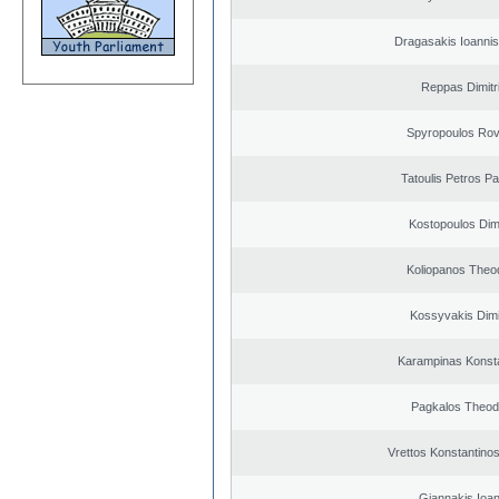
Dragasakis Ioannis
Reppas Dimitr
Spyropoulos Rov
Tatoulis Petros Pa
Kostopoulos Dimi
Koliopanos Theo
Kossyvakis Dimi
Karampinas Konst
Pagkalos Theod
Vrettos Konstantinos
Giannakis Ioan