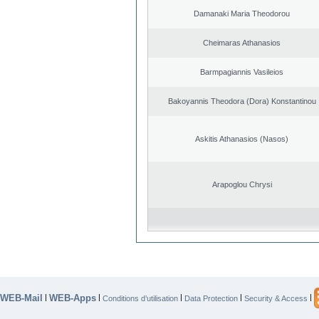
Damanaki Maria Theodorou
Cheimaras Athanasios
Barmpagiannis Vasileios
Bakoyannis Theodora (Dora) Konstantinou
Askitis Athanasios (Nasos)
Arapoglou Chrysi
WEB-Mail
WEB-Apps
|
|
|
|
|
Conditions d’utilisation
Data Protection
Security & Access