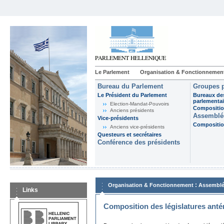
Le Parlement
Organisation & Fonctionnemen
Bureau du Parlement
Groupes p
Le Président du Parlement
Bureaux de
parlementai
Election-Mandat-Pouvoirs
Composition
Anciens présidents
Assemblée
Vice-présidents
Composition
Anciens vice-présidents
Questeurs et secrétaires
Conférence des présidents
:
Organisation & Fonctionnement
Assemblé
Links
Composition des législatures anté