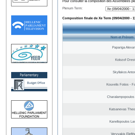
Pour consulter la composition des Assemblées plé
Plenum Term:
Composition finale de Xe Term (09/04/2000 - 1
Nom et Prénom
Papariga Alexa
Kolozof Orest
Skyllakos Anto
Kouvelis Fotios - F
Charalampopoulos 
Katsanevas Theo
Kanellopoulos L
Veryvakis Elefth