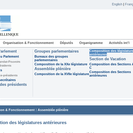
English
|
Franç
Organisation & Fonctionnement
Députés
Organigramme
Activités int'l
Parlement
Groupes parlementaires
Composition des législatur
antérieures
du Parlement
Bureaux des groupes
Section de Vacation
parlementaires
andat-Pouvoirs
Composition de la XXe législature
Composition des Sections A
ésidents
C
Assemblée plénière
ts
Composition des Sections
Composition de la XVIIe législature
ce-présidents
antérieures
ecrétaires
des présidents
:
ion & Fonctionnement
Assemblée plénière
ion des législatures antérieures