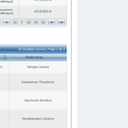
ellénique)
ouvement
ATHENES Β
ellénique)
1
2
3
4
5
32 résultats trouvés | Page 1 de 4
Replaced by
n)
Stergiou Ioanna
Katsanevas Theodoros
Spyriounis Kyriakos
Kanellopoulos Lampros