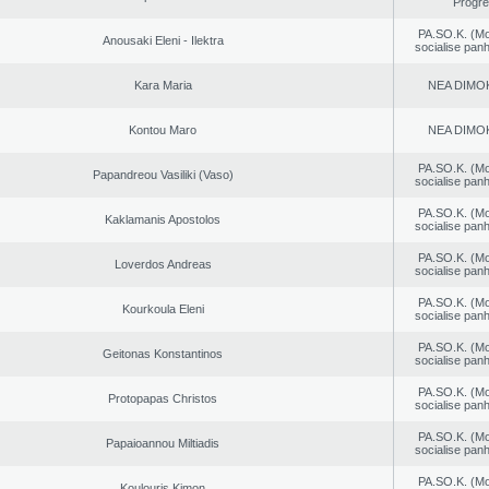
Progr
PA.SO.K. (M
Anousaki Eleni - Ilektra
socialise panh
Kara Maria
NEA DΙMO
Kontou Maro
NEA DΙMO
PA.SO.K. (M
Papandreou Vasiliki (Vaso)
socialise panh
PA.SO.K. (M
Kaklamanis Apostolos
socialise panh
PA.SO.K. (M
Loverdos Andreas
socialise panh
PA.SO.K. (M
Kourkoula Eleni
socialise panh
PA.SO.K. (M
Geitonas Konstantinos
socialise panh
PA.SO.K. (M
Protopapas Christos
socialise panh
PA.SO.K. (M
Papaioannou Miltiadis
socialise panh
PA.SO.K. (M
Koulouris Kimon