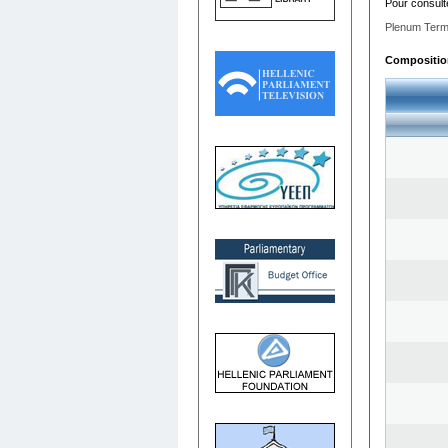
Pour consult
Plenum Term
Composition