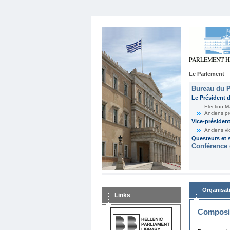
Le Parlement
Bureau du 
Le Président 
Election-M
Anciens pr
Vice-présiden
Anciens vi
Questeurs et s
Conférence 
Organisat
Links
Composit