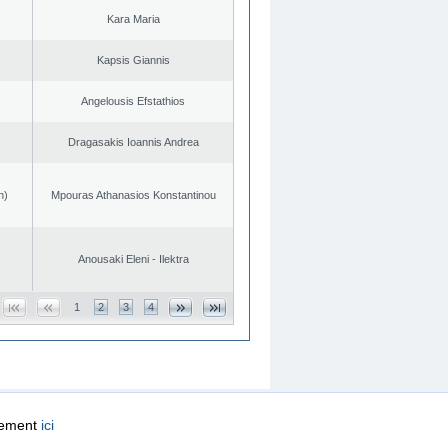
Kara Maria
Kapsis Giannis
Angelousis Efstathios
Dragasakis Ioannis Andrea
n)
Mpouras Athanasios Konstantinou
Anousaki Eleni - Ilektra
1
2
3
4
quement
ici