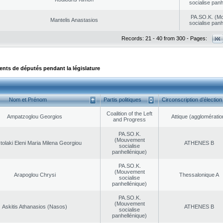
socialise panh
PA.SO.K. (M
Mantelis Anastasios
socialise panh
Records: 21 - 40 from 300 - Pages:
ts de députés pendant la législature
Nom et Prénom
Partis politiques
Circonscription d’élection
Coalition of the Left
Ampatzoglou Georgios
Αttique (agglomératio
and Progress
PA.SO.K.
(Mouvement
tolaki Eleni Maria Milena Georgiou
ATHENES Β
socialise
panhellénique)
PA.SO.K.
(Mouvement
Arapoglou Chrysi
Thessalonique A
socialise
panhellénique)
PA.SO.K.
(Mouvement
Askitis Athanasios (Nasos)
ATHENES Β
socialise
panhellénique)