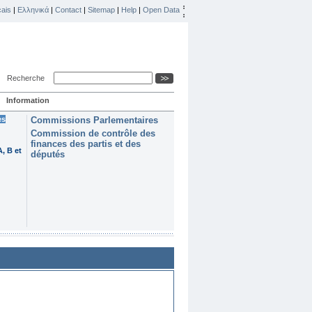
ais
|
Ελληνικά
|
Contact
|
Sitemap
|
Help
|
Open Data
Recherche
Information
es
Commissions Parlementaires
Commission de contrôle des
finances des partis et des
, B et
députés