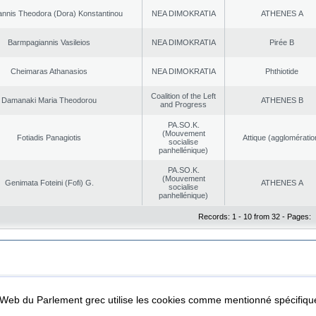
nnis Theodora (Dora) Konstantinou
NEA DΙMOKRATIA
ATHENES Α
Barmpagiannis Vasileios
NEA DΙMOKRATIA
Pirée B
Cheimaras Athanasios
NEA DΙMOKRATIA
Phthiotide
Coalition of the Left
Damanaki Maria Theodorou
ATHENES Β
and Progress
PA.SO.K.
(Mouvement
Fotiadis Panagiotis
Αttique (agglomératio
socialise
panhellénique)
PA.SO.K.
(Mouvement
Genimata Foteini (Fofi) G.
ATHENES Α
socialise
panhellénique)
Records: 1 - 10 from 32 - Pages:
|
|
ta Protection
Security & Access
l Web du Parlement grec utilise les cookies comme mentionné spécifi