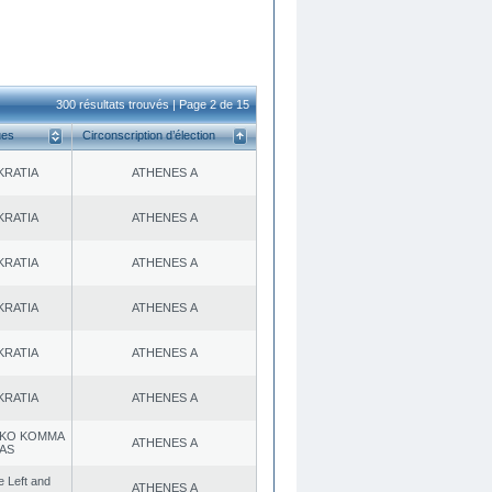
300 résultats trouvés | Page 2 de 15
ues
Circonscription d’élection
KRATIA
ATHENES Α
KRATIA
ATHENES Α
KRATIA
ATHENES Α
KRATIA
ATHENES Α
KRATIA
ATHENES Α
KRATIA
ATHENES Α
KO KOMMA
ATHENES Α
AS
he Left and
ATHENES Α