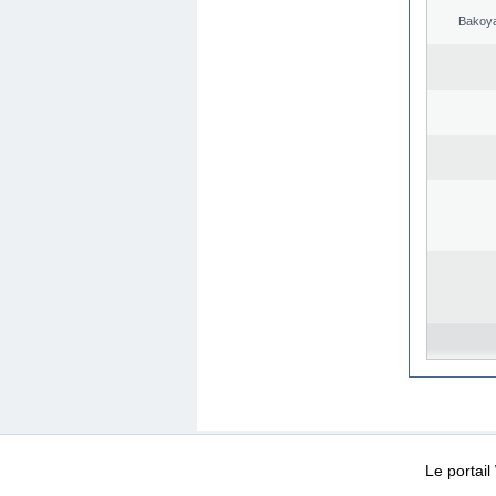
Bakoya
WEB-Mail
WEB-Apps
|
|
|
Conditions d’utilisation
Da
Le portai