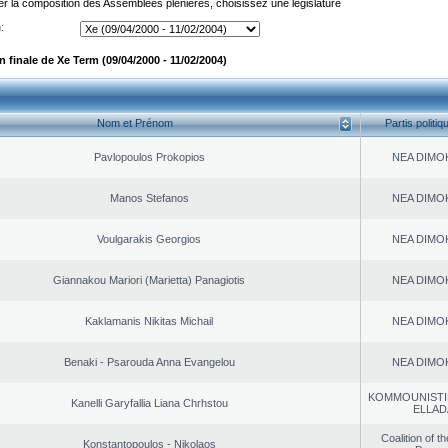
er la composition des Assemblées plénières, choisissez une législature
:
 finale de Xe Term (09/04/2000 - 11/02/2004)
Nom et Prénom
Partis politiq
Pavlopoulos Prokopios
NEA DΙMO
Manos Stefanos
NEA DΙMO
Voulgarakis Georgios
NEA DΙMO
Giannakou Mariori (Marietta) Panagiotis
NEA DΙMO
Kaklamanis Nikitas Michail
NEA DΙMO
Benaki - Psarouda Anna Evangelou
NEA DΙMO
KOMMOUNISTI
Kanelli Garyfallia Liana Chrhstou
ELLAD
Coalition of t
Konstantopoulos - Nikolaos