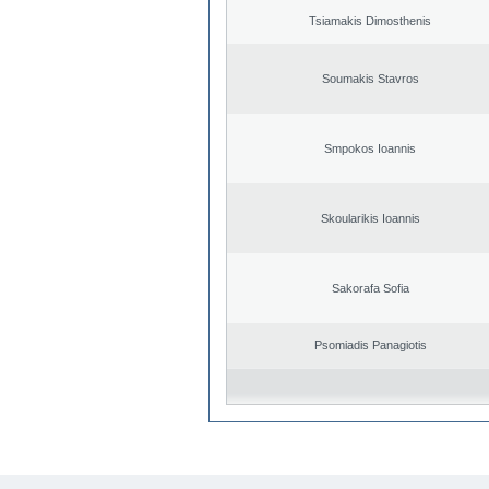
Tsiamakis Dimosthenis
Soumakis Stavros
Smpokos Ioannis
Skoularikis Ioannis
Sakorafa Sofia
Psomiadis Panagiotis