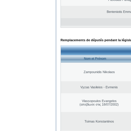
Benteniotis Emma
Remplacements de députés pendant la législ
Nom et Prénom
Zampounidis Nikolaos
Vyzas Vasileios - Evmenis
Vlassopoulos Evangelos
(απεβίωσε στις 18/07/2002)
Tsimas Konstantinos