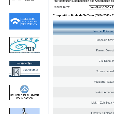
Pour consulter la composition des Assemblées plé
Plenum Term:
Composition finale de Xe Term (09/04/2000 - 1
Nom et Prénom
Skopelitis Stav
Ktenas Georg
Zisi Rodoul
Tzanis Leoni
Voulgaris Alexa
Nakos Athanas
Makrh Zoh Zetta M
Gkatzis Nikolaos F