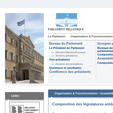
Le Parlement
Organisation & Fonctionnemen
Bureau du Parlement
Groupes p
Le Président du Parlement
Bureaux de
parlementai
Election-Mandat-Pouvoirs
Composition
Anciens présidents
Assemblée
Vice-présidents
Composition
Anciens vice-présidents
Questeurs et secrétaires
Conférence des présidents
:
Organisation & Fonctionnement
Assemblé
Links
Composition des législatures anté