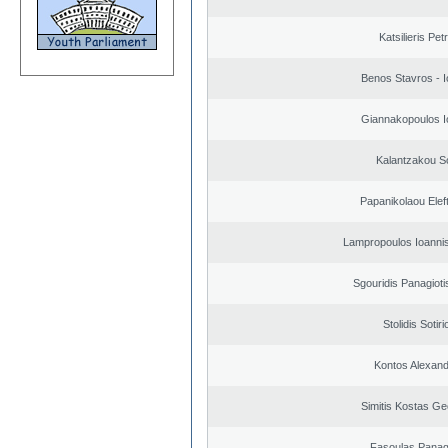
Katsilieris Pet
Benos Stavros - I
Giannakopoulos I
Kalantzakou So
Papanikolaou Elef
Lampropoulos Ioannis
Sgouridis Panagioti
Stolidis Sotiri
Kontos Alexan
Simitis Kostas Ge
Fasoulas Panagi