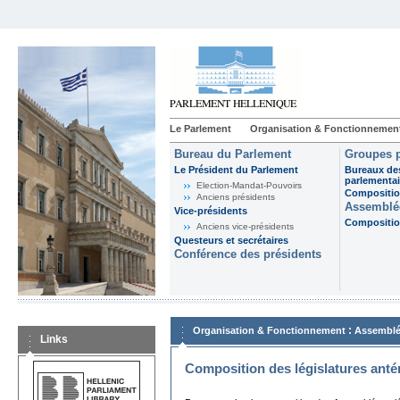
Le Parlement
Organisation & Fonctionnemen
Bureau du Parlement
Groupes p
Le Président du Parlement
Bureaux de
parlementai
Election-Mandat-Pouvoirs
Composition
Anciens présidents
Assemblée
Vice-présidents
Composition
Anciens vice-présidents
Questeurs et secrétaires
Conférence des présidents
:
Organisation & Fonctionnement
Assemblé
Links
Composition des législatures anté