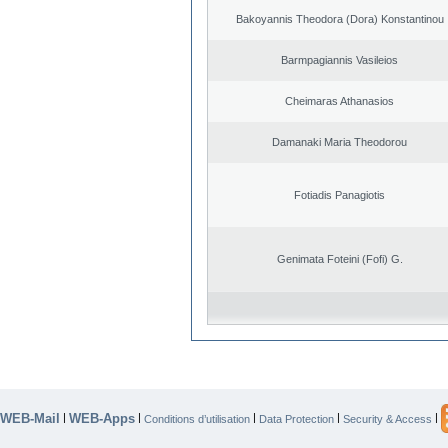
Bakoyannis Theodora (Dora) Konstantinou
Barmpagiannis Vasileios
Cheimaras Athanasios
Damanaki Maria Theodorou
Fotiadis Panagiotis
Genimata Foteini (Fofi) G.
WEB-Mail
WEB-Apps
|
|
|
|
|
Conditions d’utilisation
Data Protection
Security & Access