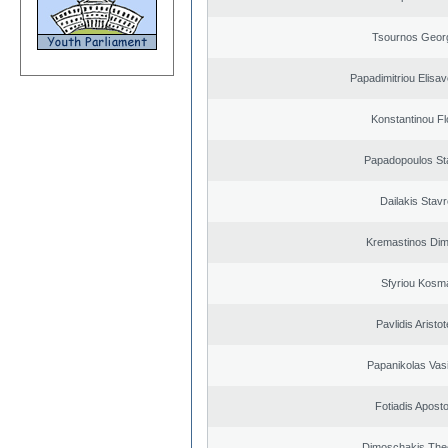
Tsournos Geor
Papadimitriou Elisav
Konstantinou Fl
Papadopoulos St
Dailakis Stav
Kremastinos Dimi
Sfyriou Kosm
Pavlidis Aristot
Papanikolas Vasi
Fotiadis Apost
Dimoschakis The