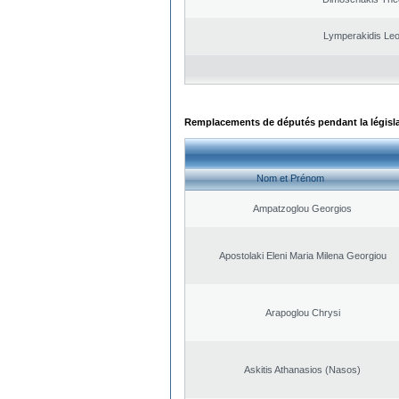
Lymperakidis Le
Remplacements de députés pendant la législ
Nom et Prénom
Ampatzoglou Georgios
Apostolaki Eleni Maria Milena Georgiou
Arapoglou Chrysi
Askitis Athanasios (Nasos)