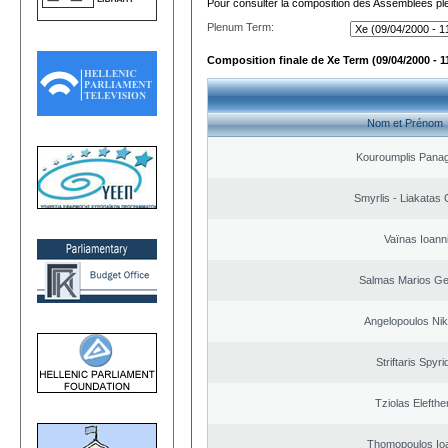
Pour consulter la composition des Assemblées plé
Plenum Term:
Composition finale de Xe Term (09/04/2000 - 1
Nom et Prénom
Kouroumplis Panagi
Smyrlis - Liakatas 
Vaïnas Ioann
Salmas Marios Ge
Angelopoulos Nik
Striftaris Spyr
Tziolas Elefthe
Thomopoulos Io