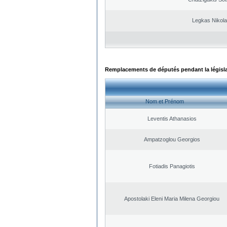
Legkas Nikol
Remplacements de députés pendant la législ
Nom et Prénom
Leventis Athanasios
Ampatzoglou Georgios
Fotiadis Panagiotis
Apostolaki Eleni Maria Milena Georgiou