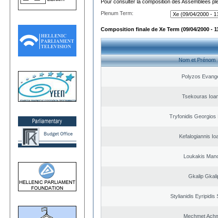
Pour consulter la composition des Assemblées plé
Plenum Term:
Composition finale de Xe Term (09/04/2000 - 1
Nom et Prénom
Polyzos Evang
Tsekouras Ioa
Tryfonidis Georgios 
Kefalogiannis Io
Loukakis Mano
Gkalip Gkali
Stylianidis Eyripidis
Mechmet Ach