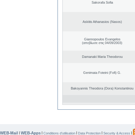
Sakorafa Sofia
Askitis Athanasios (Nasos)
Giannopoulos Evangelos
(απεβίωσε στις 04/09/2003)
Damanaki Maria Theodorou
Genimata Foteini (Fofi) G.
Bakoyannis Theodora (Dora) Konstantinou
WEB-Mail
WEB-Apps
|
|
|
|
|
Conditions d’utilisation
Data Protection
Security & Access