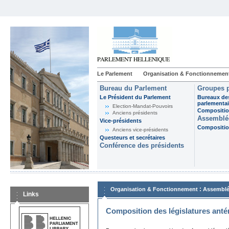
Le Parlement
Organisation & Fonctionnemen
Bureau du Parlement
Groupes p
Le Président du Parlement
Bureaux de
parlementai
Election-Mandat-Pouvoirs
Composition
Anciens présidents
Assemblée
Vice-présidents
Composition
Anciens vice-présidents
Questeurs et secrétaires
Conférence des présidents
:
Organisation & Fonctionnement
Assemblé
Links
Composition des législatures anté