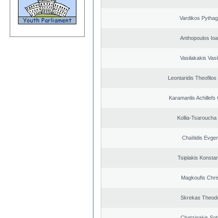
Vardikos Pytha
Anthopoulos Ioa
Vasilakakis Vasi
Leontaridis Theofilo
Karamanlis Achillefs
Kollia-Tsaroucha
Chaïtidis Evge
Tsiplakis Konsta
Magkoufis Chri
Skrekas Theod
Chatzigakis Soti