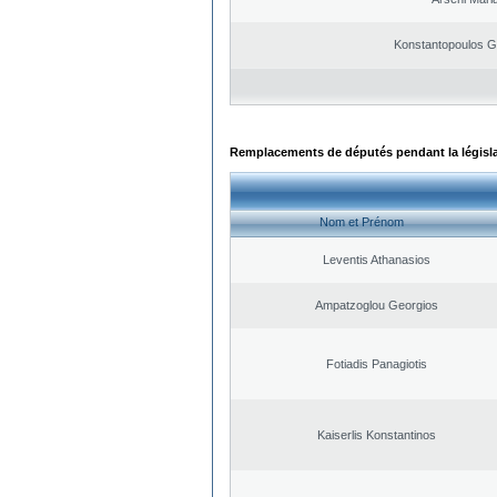
Konstantopoulos G
Remplacements de députés pendant la législ
Nom et Prénom
Leventis Athanasios
Ampatzoglou Georgios
Fotiadis Panagiotis
Kaiserlis Konstantinos