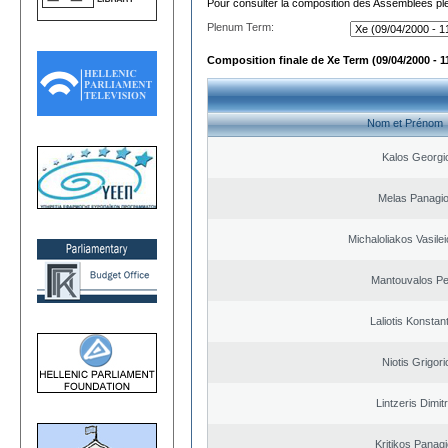
Pour consulter la composition des Assemblées plé
Plenum Term:
Composition finale de Xe Term (09/04/2000 - 1
Nom et Prénom
Kalos Georgi
Melas Panagio
Michaloliakos Vasilei
Mantouvalos Pe
Laliotis Konstan
Niotis Grigori
Lintzeris Dimit
Kritikos Panagi