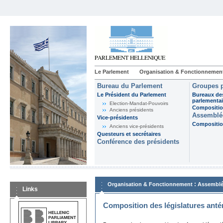
Le Parlement
Organisation & Fonctionnemen
Bureau du Parlement
Groupes p
Le Président du Parlement
Bureaux de
parlementai
Election-Mandat-Pouvoirs
Composition
Anciens présidents
Assemblée
Vice-présidents
Composition
Anciens vice-présidents
Questeurs et secrétaires
Conférence des présidents
:
Organisation & Fonctionnement
Assemblé
Links
Composition des législatures anté