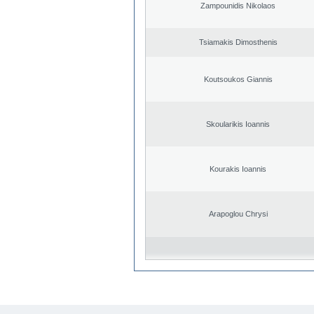
Zampounidis Nikolaos
Tsiamakis Dimosthenis
Koutsoukos Giannis
Skoularikis Ioannis
Kourakis Ioannis
Arapoglou Chrysi