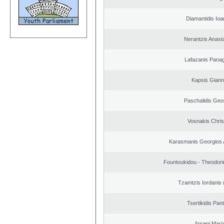
Diamantidis Ioa
Nerantzis Anast
Lafazanis Panag
Kapsis Giann
Paschalidis Geo
Vosnakis Chris
Karasmanis Georgios 
Fountoukidou - Theodori
Tzamtzis Iordanis 
Tsertikidis Pant
Arseni Mari