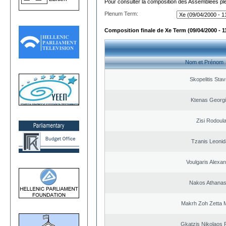
Pour consulter la composition des Assemblées plé
Plenum Term:
Composition finale de Xe Term (09/04/2000 - 1
Nom et Prénom
Skopelitis Stav
Ktenas Georg
Zisi Rodoul
Tzanis Leoni
Voulgaris Alexa
Nakos Athanas
Makrh Zoh Zetta M
Gkatzis Nikolaos F