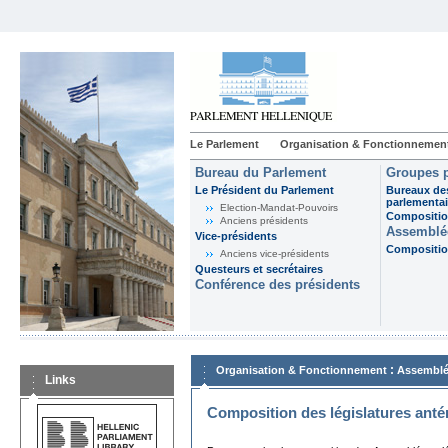
Le Parlement
Organisation & Fonctionnemen
Bureau du Parlement
Groupes p
Le Président du Parlement
Bureaux de
parlementai
Election-Mandat-Pouvoirs
Composition
Anciens présidents
Assemblée
Vice-présidents
Composition
Anciens vice-présidents
Questeurs et secrétaires
Conférence des présidents
:
Organisation & Fonctionnement
Assemblé
Links
Composition des législatures anté