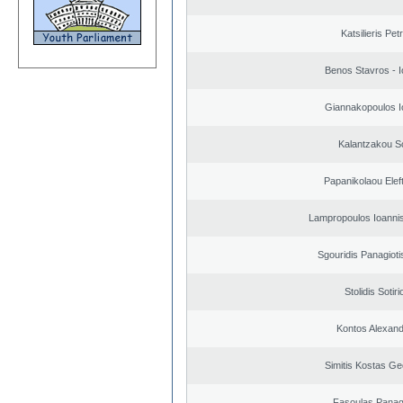
Katsilieris Pet
Benos Stavros - I
Giannakopoulos I
Kalantzakou So
Papanikolaou Elef
Lampropoulos Ioannis
Sgouridis Panagioti
Stolidis Sotiri
Kontos Alexan
Simitis Kostas Ge
Fasoulas Panagi