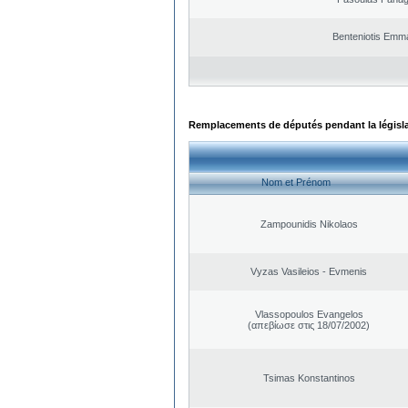
Benteniotis Emma
Remplacements de députés pendant la législ
Nom et Prénom
Zampounidis Nikolaos
Vyzas Vasileios - Evmenis
Vlassopoulos Evangelos
(απεβίωσε στις 18/07/2002)
Tsimas Konstantinos