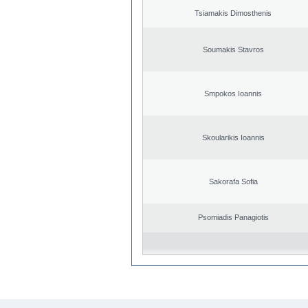
Tsiamakis Dimosthenis
Soumakis Stavros
Smpokos Ioannis
Skoularikis Ioannis
Sakorafa Sofia
Psomiadis Panagiotis