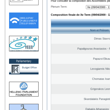
Pour consulter la composition des Assemblées plé
Plenum Term:
Composition finale de Xe Term (09/04/2000 - 1
Nom et Prénom
Dimas Stavr
Papaligouras Anastasios - 
Papazoi Elisa
Levogiannis Nik
Chomatas Ioan
Grigorakos Leo
Skandalakis Panagioti
Dabakis Athanasios 