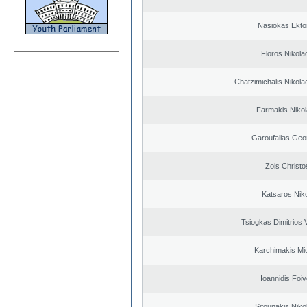
Nasiokas Ekto
Floros Nikola
Chatzimichalis Nikola
Farmakis Niko
Garoufalias Geo
Zois Christo
Katsaros Nik
Tsiogkas Dimitrios V
Karchimakis Mic
Ioannidis Foi
Sifounakis Niko