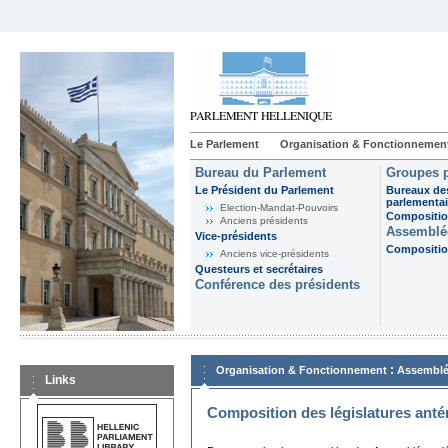
Le Parlement
Organisation & Fonctionnemen
Bureau du Parlement
Groupes p
Le Président du Parlement
Bureaux de
parlementai
Election-Mandat-Pouvoirs
Composition
Anciens présidents
Assemblée
Vice-présidents
Composition
Anciens vice-présidents
Questeurs et secrétaires
Conférence des présidents
:
Organisation & Fonctionnement
Assemblé
Links
Composition des législatures anté