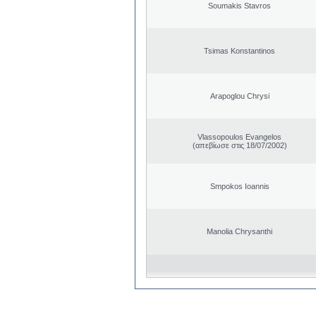
Soumakis Stavros
Tsimas Konstantinos
Arapoglou Chrysi
Vlassopoulos Evangelos
(απεβίωσε στις 18/07/2002)
Smpokos Ioannis
Manolia Chrysanthi