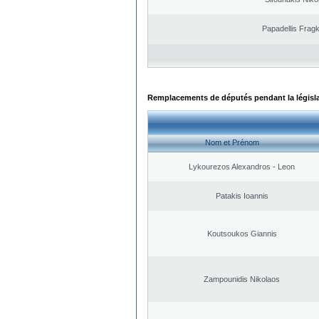
Papadellis Fragk
Remplacements de députés pendant la législ
Nom et Prénom
Lykourezos Alexandros - Leon
Patakis Ioannis
Koutsoukos Giannis
Zampounidis Nikolaos