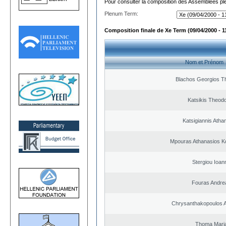
Pour consulter la composition des Assemblées plé
Plenum Term:
Composition finale de Xe Term (09/04/2000 - 1
Nom et Prénom
Blachos Georgios T
Katsikis Theod
Katsigiannis Atha
Mpouras Athanasios K
Stergiou Ioan
Fouras Andre
Chrysanthakopoulos 
Thoma Mari