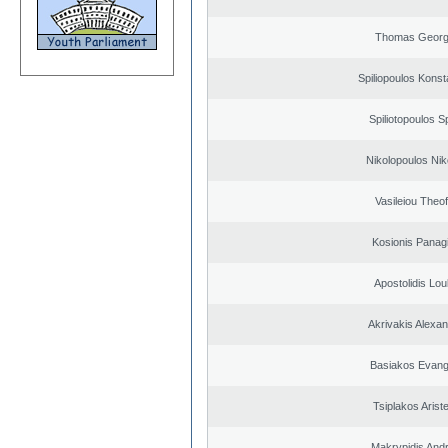
Thomas Georg
Spiliopoulos Konst
Spiliotopoulos Sp
Nikolopoulos Nik
Vasileiou Theof
Kosionis Panagi
Apostolidis Lo
Akrivakis Alexa
Basiakos Evang
Tsiplakos Ariste
Makrypidis And