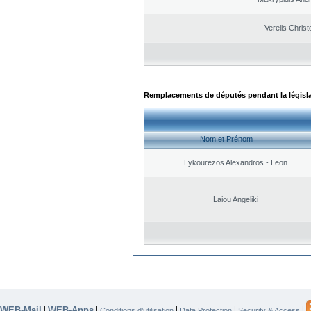
Verelis Christ
Remplacements de députés pendant la législ
Nom et Prénom
Lykourezos Alexandros - Leon
Laiou Angeliki
WEB-Mail
WEB-Apps
|
|
|
|
|
Conditions d’utilisation
Data Protection
Security & Access