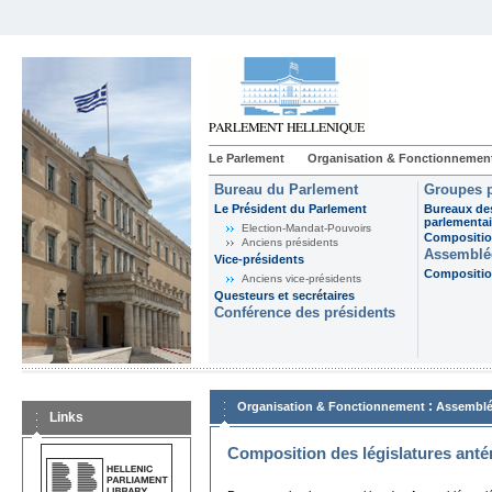
Le Parlement
Organisation & Fonctionnemen
Bureau du Parlement
Groupes p
Le Président du Parlement
Bureaux de
parlementai
Election-Mandat-Pouvoirs
Composition
Anciens présidents
Assemblée
Vice-présidents
Composition
Anciens vice-présidents
Questeurs et secrétaires
Conférence des présidents
:
Organisation & Fonctionnement
Assemblé
Links
Composition des législatures anté