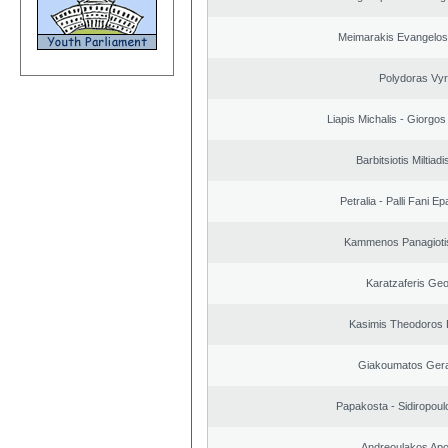
Meimarakis Evangelos 
Polydoras Vy
Liapis Michalis - Giorgo
Barbitsiotis Miltiadi
Petralia - Palli Fani 
Kammenos Panagioti
Karatzaferis Geo
Kasimis Theodoros P
Giakoumatos Ger
Papakosta - Sidiropoulo
Andreoulakos Apo