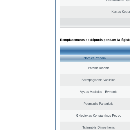
Karras Kost
Remplacements de députés pendant la législ
Nom et Prénom
Patakis Ioannis
Barmpagiannis Vasileios
Vyzas Vasileios - Evmenis
Psomiadis Panagiotis
Gkioulekas Konstantinos Petrou
Tsiamakis Dimosthenis