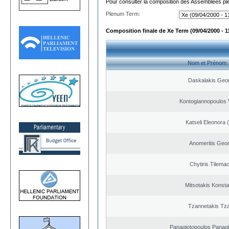
Pour consulter la composition des Assemblées plé
Plenum Term:
Composition finale de Xe Term (09/04/2000 - 1
Nom et Prénom
Daskalakis Geo
Kontogiannopoulos V
Katseli Eleonora 
Anomeritis Geor
Chytiris Tilema
Mitsotakis Konsta
Tzannetakis Tz
Panagiotopoulos Panagi