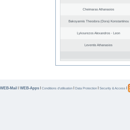
Cheimaras Athanasios
Bakoyannis Theodora (Dora) Konstantinou
Lykourezos Alexandros - Leon
Leventis Athanasios
WEB-Mail
WEB-Apps
|
|
|
|
|
Conditions d’utilisation
Data Protection
Security & Access