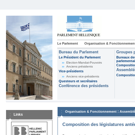
Le Parlement
Organisation & Fonctionnemen
Bureau du Parlement
Groupes p
Le Président du Parlement
Bureaux de
parlementai
Election-Mandat-Pouvoirs
Composition
Anciens présidents
Assemblée
Vice-présidents
Composition
Anciens vice-présidents
Questeurs et secrétaires
Conférence des présidents
:
Organisation & Fonctionnement
Assemblé
Links
Composition des législatures anté