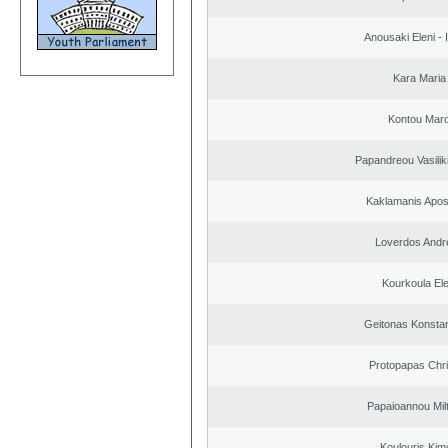
Anousaki Eleni - I
Kara Maria
Kontou Mar
Papandreou Vasilik
Kaklamanis Apos
Loverdos Andr
Kourkoula Ele
Geitonas Konstan
Protopapas Chri
Papaioannou Milt
Koulouris Kim