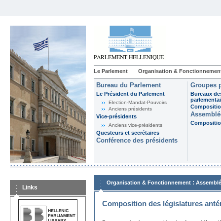
Le Parlement
Organisation & Fonctionnemen
Bureau du Parlement
Groupes p
Le Président du Parlement
Bureaux de
parlementai
Election-Mandat-Pouvoirs
Composition
Anciens présidents
Assemblée
Vice-présidents
Composition
Anciens vice-présidents
Questeurs et secrétaires
Conférence des présidents
:
Organisation & Fonctionnement
Assemblé
Links
Composition des législatures anté