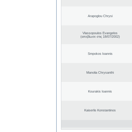
Arapoglou Chrysi
Vlassopoulos Evangelos
(απεβίωσε στις 18/07/2002)
Smpokos Ioannis
Manolia Chrysanthi
Kourakis Ioannis
Kaiserlis Konstantinos