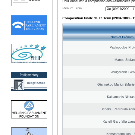
Pour consulter la composition des Assemblées plé
Plenum Term:
Composition finale de Xe Term (09/04/2000 - 1
Nom et Prénom
Pavlopoulos Pro
Manos Stefan
Voulgarakis Geo
Giannakou Mariori (Mariet
Kaklamanis Nikitas
Benaki - Psarouda Ann
Kanelli Garyfallia Lia
Konstantopoulos - 