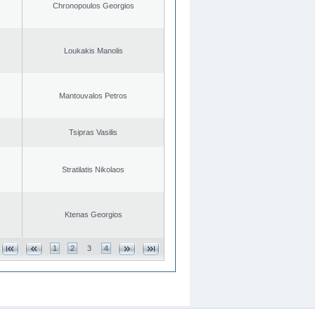
Chronopoulos Georgios
Loukakis Manolis
Mantouvalos Petros
Tsipras Vasilis
Stratilatis Nikolaos
Ktenas Georgios
1
2
3
4