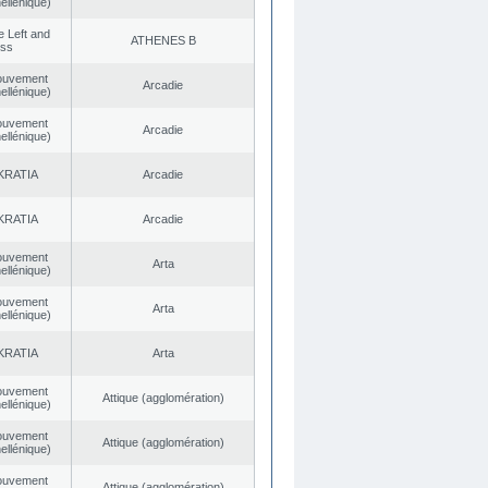
ellénique)
he Left and
ATHENES Β
ess
ouvement
Arcadie
ellénique)
ouvement
Arcadie
ellénique)
KRATIA
Arcadie
KRATIA
Arcadie
ouvement
Arta
ellénique)
ouvement
Arta
ellénique)
KRATIA
Arta
ouvement
Αttique (agglomération)
ellénique)
ouvement
Αttique (agglomération)
ellénique)
ouvement
Αttique (agglomération)