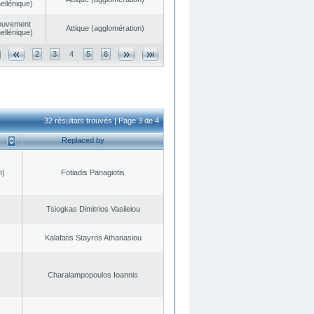
ellénique)
ouvement
Αttique (agglomération)
ellénique)
2
3
4
5
6
32 résultats trouvés | Page 3 de 4
Replaced by
n)
Fotiadis Panagiotis
Tsiogkas Dimitrios Vasileiou
Kalafatis Stayros Athanasiou
Charalampopoulos Ioannis