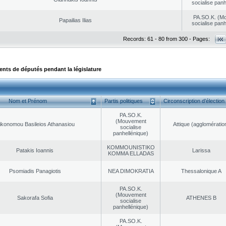
socialise panh
PA.SO.K. (M
Papailias Ilias
socialise panh
Records: 61 - 80 from 300 - Pages:
ts de députés pendant la législature
Nom et Prénom
Partis politiques
Circonscription d’élection
PA.SO.K.
(Mouvement
ikonomou Basileios Athanasiou
Αttique (agglomératio
socialise
panhellénique)
KOMMOUNISTIKO
Patakis Ioannis
Larissa
KOMMA ELLADAS
Psomiadis Panagiotis
NEA DΙMOKRATIA
Thessalonique A
PA.SO.K.
(Mouvement
Sakorafa Sofia
ATHENES Β
socialise
panhellénique)
PA.SO.K.