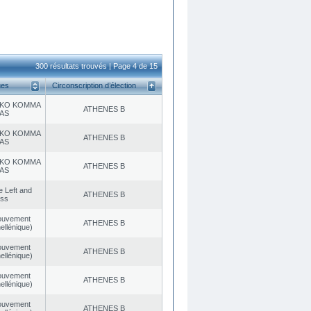
300 résultats trouvés | Page 4 de 15
ues
Circonscription d’élection
KO KOMMA
ATHENES Β
AS
KO KOMMA
ATHENES Β
AS
KO KOMMA
ATHENES Β
AS
he Left and
ATHENES Β
ess
ouvement
ATHENES Β
ellénique)
ouvement
ATHENES Β
ellénique)
ouvement
ATHENES Β
ellénique)
ouvement
ATHENES Β