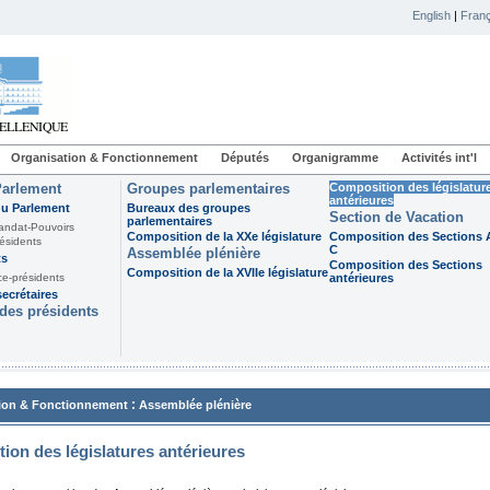
English
|
Franç
Organisation & Fonctionnement
Députés
Organigramme
Activités int'l
Parlement
Groupes parlementaires
Composition des législatur
antérieures
du Parlement
Bureaux des groupes
Section de Vacation
parlementaires
andat-Pouvoirs
Composition de la XXe législature
Composition des Sections A
ésidents
C
Assemblée plénière
ts
Composition des Sections
Composition de la XVIIe législature
ce-présidents
antérieures
ecrétaires
des présidents
:
ion & Fonctionnement
Assemblée plénière
ion des législatures antérieures