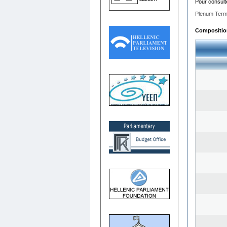
Pour consult
Plenum Term
Composition