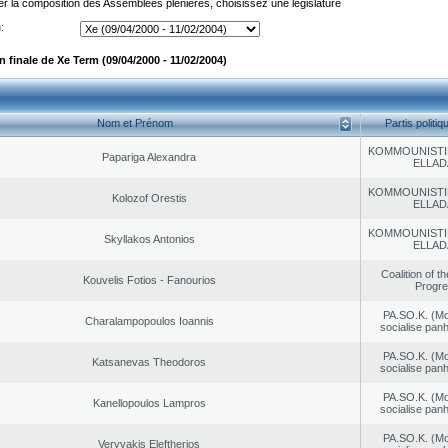
er la composition des Assemblées plénières, choisissez une législature
:
 finale de Xe Term (09/04/2000 - 11/02/2004)
Nom et Prénom
Partis politiq
KOMMOUNISTI
Papariga Alexandra
ELLAD
KOMMOUNISTI
Kolozof Orestis
ELLAD
KOMMOUNISTI
Skyllakos Antonios
ELLAD
Coalition of t
Kouvelis Fotios - Fanourios
Progr
PA.SO.K. (M
Charalampopoulos Ioannis
socialise panh
PA.SO.K. (M
Katsanevas Theodoros
socialise panh
PA.SO.K. (M
Kanellopoulos Lampros
socialise panh
PA.SO.K. (M
Veryvakis Eleftherios