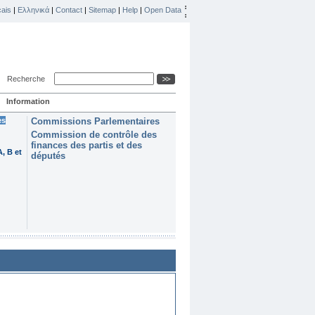
ais
|
Ελληνικά
|
Contact
|
Sitemap
|
Help
|
Open Data
Recherche
Information
es
Commissions Parlementaires
Commission de contrôle des
finances des partis et des
, B et
députés