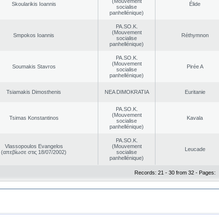
(Mouvement
Skoularikis Ioannis
Élide
socialise
panhellénique)
PA.SO.K.
(Mouvement
Smpokos Ioannis
Réthymnon
socialise
panhellénique)
PA.SO.K.
(Mouvement
Soumakis Stavros
Pirée A
socialise
panhellénique)
Tsiamakis Dimosthenis
NEA DΙMOKRATIA
Euritanie
PA.SO.K.
(Mouvement
Tsimas Konstantinos
Kavala
socialise
panhellénique)
PA.SO.K.
Vlassopoulos Evangelos
(Mouvement
Leucade
(απεβίωσε στις 18/07/2002)
socialise
panhellénique)
Records: 21 - 30 from 32 - Pages: