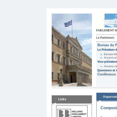
Le Parlement
Bureau du 
Le Président 
Election-M
Anciens pr
Vice-présiden
Anciens vi
Questeurs et s
Conférence 
Organisat
Links
Composit