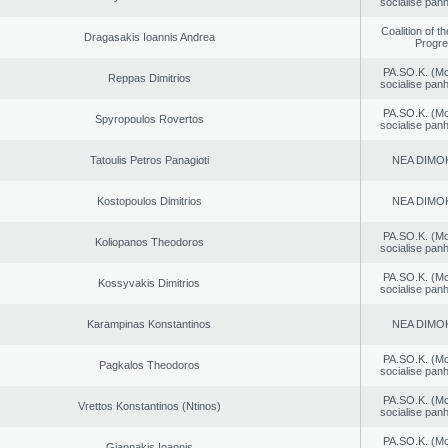
socialise panh
Coalition of t
Dragasakis Ioannis Andrea
Progr
PA.SO.K. (M
Reppas Dimitrios
socialise panh
PA.SO.K. (M
Spyropoulos Rovertos
socialise panh
Tatoulis Petros Panagioti
NEA DΙMO
Kostopoulos Dimitrios
NEA DΙMO
PA.SO.K. (M
Koliopanos Theodoros
socialise panh
PA.SO.K. (M
Kossyvakis Dimitrios
socialise panh
Karampinas Konstantinos
NEA DΙMO
PA.SO.K. (M
Pagkalos Theodoros
socialise panh
PA.SO.K. (M
Vrettos Konstantinos (Ntinos)
socialise panh
PA.SO.K. (M
Giannakis Ioannis