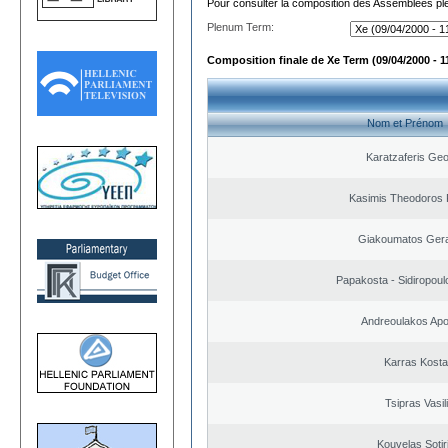
Pour consulter la composition des Assemblées plé
Plenum Term:
Composition finale de Xe Term (09/04/2000 - 1
Nom et Prénom
Karatzaferis Geo
Kasimis Theodoros P
Giakoumatos Ger
Papakosta - Sidiropoulo
Andreoulakos Apo
Karras Kost
Tsipras Vasil
Kouvelas Sotir