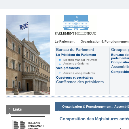
Le Parlement
Organisation & Fonctionnemen
Bureau du Parlement
Groupes p
Le Président du Parlement
Bureaux de
parlementai
Election-Mandat-Pouvoirs
Composition
Anciens présidents
Assemblée
Vice-présidents
Composition
Anciens vice-présidents
Questeurs et secrétaires
Conférence des présidents
:
Organisation & Fonctionnement
Assemblé
Links
Composition des législatures anté