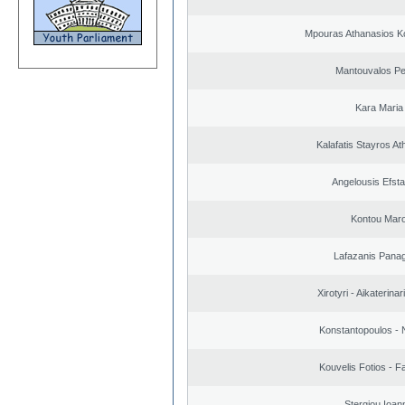
Mpouras Athanasios K
Mantouvalos Pe
Kara Maria
Kalafatis Stayros A
Angelousis Efsta
Kontou Mar
Lafazanis Panag
Xirotyri - Aikaterinar
Konstantopoulos - 
Kouvelis Fotios - F
Stergiou Ioan