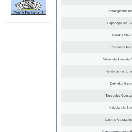
Kefalogiannis Io
Papadopoulos St
Dailakis Stav
Chomatas Ioan
Stylianidis Eyripidis
Kefalogiannis Emm
Deiktakis Geor
Tassoulas Constan
Kalogiannis Sta
Liaskos Anastasios
Papageorgopoulos El