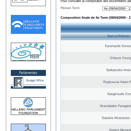
Pour consulter la composition des Assemblées plé
Plenum Term:
Composition finale de Xe Term (09/04/2000 - 1
Nom et Prénom
Karamanlis Konsta
Orfanos Georg
Spiliopoulos Anas
Regkouzas Adam Pa
Salagkoudis Geo
Skandalakis Panagioti
Dabakis Athanasios 
Kontos Alexan