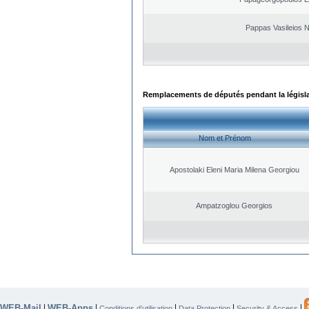
Pappas Vasileios N
Remplacements de députés pendant la législ
Nom et Prénom
Apostolaki Eleni Maria Milena Georgiou
Ampatzoglou Georgios
WEB-Mail
WEB-Apps
|
|
|
|
|
Conditions d’utilisation
Data Protection
Security & Access