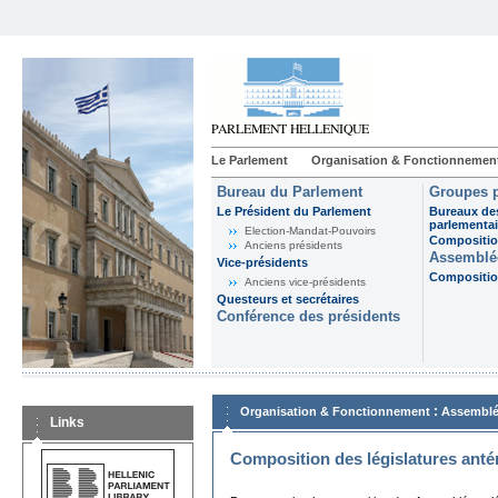
Le Parlement
Organisation & Fonctionnemen
Bureau du Parlement
Groupes p
Le Président du Parlement
Bureaux de
parlementai
Election-Mandat-Pouvoirs
Composition
Anciens présidents
Assemblée
Vice-présidents
Composition
Anciens vice-présidents
Questeurs et secrétaires
Conférence des présidents
:
Organisation & Fonctionnement
Assemblé
Links
Composition des législatures anté