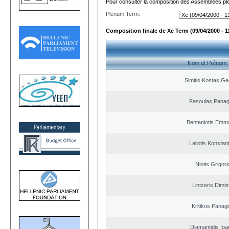
Pour consulter la composition des Assemblées plé
Plenum Term:
Composition finale de Xe Term (09/04/2000 - 1
Nom et Prénom
Simitis Kostas Ge
Fasoulas Panagi
Benteniotis Emma
Laliotis Konstan
Niotis Grigori
Lintzeris Dimit
Kritikos Panagi
Diamantidis Ioa