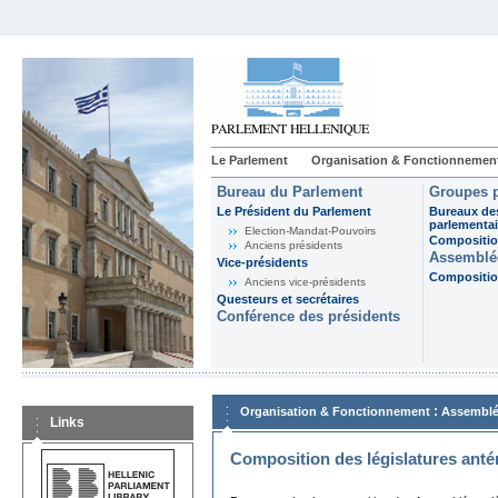
Le Parlement
Organisation & Fonctionnemen
Bureau du Parlement
Groupes p
Le Président du Parlement
Bureaux de
parlementai
Election-Mandat-Pouvoirs
Composition
Anciens présidents
Assemblée
Vice-présidents
Composition
Anciens vice-présidents
Questeurs et secrétaires
Conférence des présidents
:
Organisation & Fonctionnement
Assemblé
Links
Composition des législatures anté