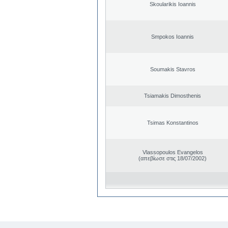
Skoularikis Ioannis
Smpokos Ioannis
Soumakis Stavros
Tsiamakis Dimosthenis
Tsimas Konstantinos
Vlassopoulos Evangelos
(απεβίωσε στις 18/07/2002)