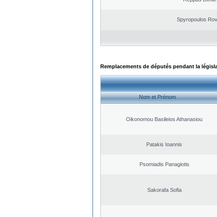
Spyropoulos Rov
Remplacements de députés pendant la législ
Nom et Prénom
Oikonomou Basileios Athanasiou
Patakis Ioannis
Psomiadis Panagiotis
Sakorafa Sofia