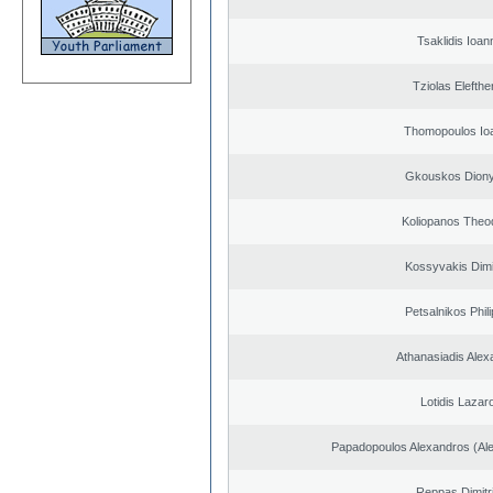
Tsaklidis Ioan
Tziolas Elefthe
Thomopoulos Io
Gkouskos Diony
Koliopanos Theo
Kossyvakis Dimi
Petsalnikos Phil
Athanasiadis Alex
Lotidis Lazar
Papadopoulos Alexandros (Ale
Reppas Dimitr