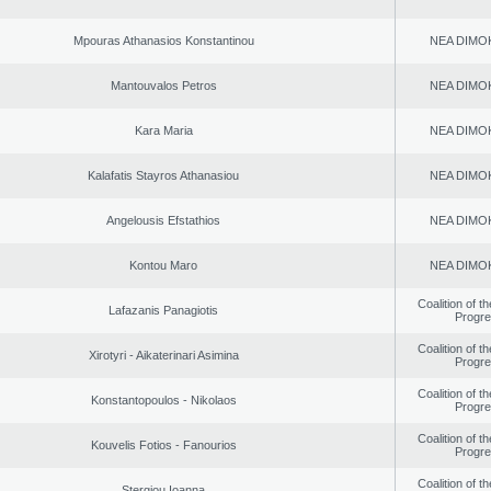
Mpouras Athanasios Konstantinou
NEA DΙMO
Mantouvalos Petros
NEA DΙMO
Kara Maria
NEA DΙMO
Kalafatis Stayros Athanasiou
NEA DΙMO
Angelousis Efstathios
NEA DΙMO
Kontou Maro
NEA DΙMO
Coalition of t
Lafazanis Panagiotis
Progr
Coalition of t
Xirotyri - Aikaterinari Asimina
Progr
Coalition of t
Konstantopoulos - Nikolaos
Progr
Coalition of t
Kouvelis Fotios - Fanourios
Progr
Coalition of t
Stergiou Ioanna