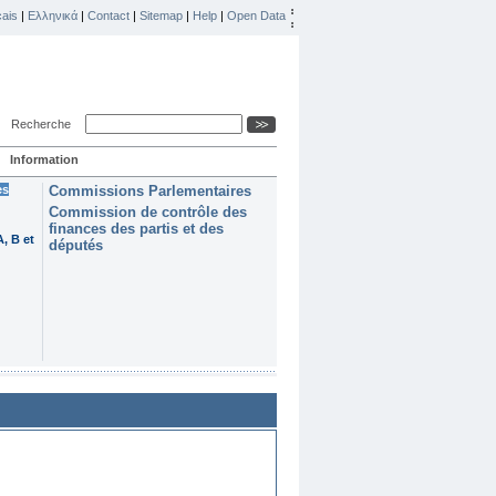
ais
|
Ελληνικά
|
Contact
|
Sitemap
|
Help
|
Open Data
Recherche
Information
es
Commissions Parlementaires
Commission de contrôle des
finances des partis et des
, B et
députés