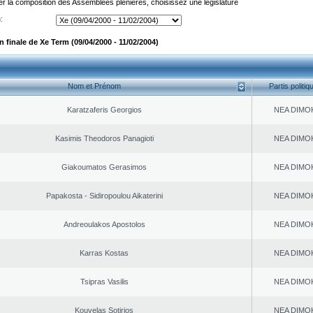
er la composition des Assemblées plénières, choisissez une législature
:
 finale de Xe Term (09/04/2000 - 11/02/2004)
Nom et Prénom
Partis politiq
Karatzaferis Georgios
NEA DΙMO
Kasimis Theodoros Panagioti
NEA DΙMO
Giakoumatos Gerasimos
NEA DΙMO
Papakosta - Sidiropoulou Aikaterini
NEA DΙMO
Andreoulakos Apostolos
NEA DΙMO
Karras Kostas
NEA DΙMO
Tsipras Vasilis
NEA DΙMO
Kouvelas Sotirios
NEA DΙMO