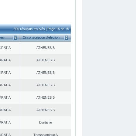
300 résultats trouvés | Page 15 de 15
ues
Circonscription d’élection
KRATIA
ATHENES Β
KRATIA
ATHENES Β
KRATIA
ATHENES Β
KRATIA
ATHENES Β
KRATIA
ATHENES Β
KRATIA
ATHENES Β
KRATIA
Euritanie
KRATIA
Thessalonique A