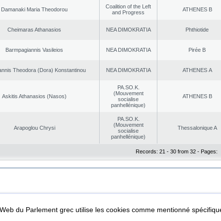
Coalition of the Left
Damanaki Maria Theodorou
ATHENES Β
and Progress
Cheimaras Athanasios
NEA DΙMOKRATIA
Phthiotide
Barmpagiannis Vasileios
NEA DΙMOKRATIA
Pirée B
nnis Theodora (Dora) Konstantinou
NEA DΙMOKRATIA
ATHENES Α
PA.SO.K.
(Mouvement
Askitis Athanasios (Nasos)
ATHENES Β
socialise
panhellénique)
PA.SO.K.
(Mouvement
Arapoglou Chrysi
Thessalonique A
socialise
panhellénique)
Records: 21 - 30 from 32 - Pages:
|
|
ta Protection
Security & Access
l Web du Parlement grec utilise les cookies comme mentionné spécifi