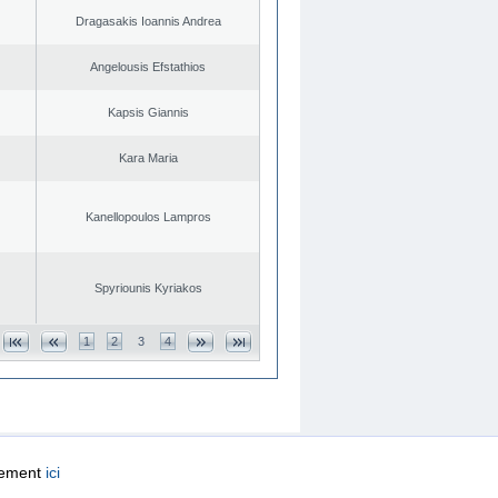
Dragasakis Ioannis Andrea
Angelousis Efstathios
Kapsis Giannis
Kara Maria
Kanellopoulos Lampros
Spyriounis Kyriakos
1
2
3
4
quement
ici