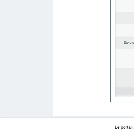
Bakoya
WEB-Mail
WEB-Apps
|
|
|
Conditions d’utilisation
Da
Le portai