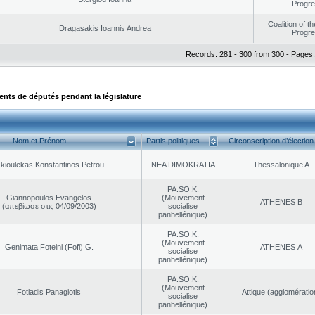
Progr
Coalition of t
Dragasakis Ioannis Andrea
Progr
Records: 281 - 300 from 300 - Pages:
ts de députés pendant la législature
Nom et Prénom
Partis politiques
Circonscription d’élection
kioulekas Konstantinos Petrou
NEA DΙMOKRATIA
Thessalonique A
PA.SO.K.
Giannopoulos Evangelos
(Mouvement
ATHENES Β
(απεβίωσε στις 04/09/2003)
socialise
panhellénique)
PA.SO.K.
(Mouvement
Genimata Foteini (Fofi) G.
ATHENES Α
socialise
panhellénique)
PA.SO.K.
(Mouvement
Fotiadis Panagiotis
Αttique (agglomératio
socialise
panhellénique)