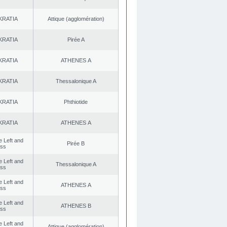
KRATIA
Αttique (agglomération)
KRATIA
Pirée A
KRATIA
ATHENES Α
KRATIA
Thessalonique A
KRATIA
Phthiotide
KRATIA
ATHENES Α
he Left and
Pirée B
ess
he Left and
Thessalonique A
ess
he Left and
ATHENES Α
ess
he Left and
ATHENES Β
ess
he Left and
Αttique (agglomération)