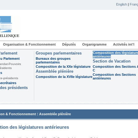
English
|
Franç
Organisation & Fonctionnement
Députés
Organigramme
Activités int'l
Parlement
Groupes parlementaires
Composition des législatur
antérieures
du Parlement
Bureaux des groupes
Section de Vacation
parlementaires
andat-Pouvoirs
Composition de la XXe législature
Composition des Sections A
ésidents
C
Assemblée plénière
ts
Composition des Sections
Composition de la XVIIe législature
ce-présidents
antérieures
ecrétaires
des présidents
:
ion & Fonctionnement
Assemblée plénière
ion des législatures antérieures