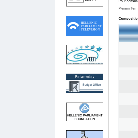
Pour consult
Plenum Term
Composition