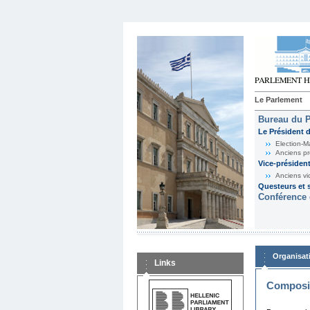
Le Parlement
Bureau du 
Le Président 
Election-M
Anciens pr
Vice-présiden
Anciens vi
Questeurs et s
Conférence 
Organisat
Links
Composit