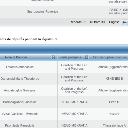
socialise panh
PA.SO.K. (M
Spyropoulos Rovertos
socialise panh
Records: 21 - 40 from 300 - Pages:
ts de députés pendant la législature
Nom et Prénom
Partis politiques
Circonscription d’élection
Coalition of the Left
Leventis Athanasios
Αttique (agglomératio
and Progress
Coalition of the Left
Damanaki Maria Theodorou
ATHENES Β
and Progress
Coalition of the Left
Ampatzoglou Georgios
Αttique (agglomératio
and Progress
Barmpagiannis Vasileios
NEA DΙMOKRATIA
Pirée B
Vyzas Vasileios - Evmenis
NEA DΙMOKRATIA
Kozani
Psomiadis Panagiotis
NEA DΙMOKRATIA
Thessalonique A