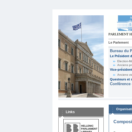
Le Parlement
Bureau du 
Le Président 
Election-M
Anciens pr
Vice-présiden
Anciens vi
Questeurs et s
Conférence 
Organisat
Links
Composit