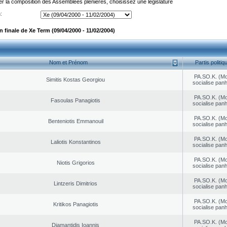
er la composition des Assemblées plénières, choisissez une législature
:
 finale de Xe Term (09/04/2000 - 11/02/2004)
Nom et Prénom
Partis politiq
PA.SO.K. (M
Simitis Kostas Georgiou
socialise panh
PA.SO.K. (M
Fasoulas Panagiotis
socialise panh
PA.SO.K. (M
Benteniotis Emmanouil
socialise panh
PA.SO.K. (M
Laliotis Konstantinos
socialise panh
PA.SO.K. (M
Niotis Grigorios
socialise panh
PA.SO.K. (M
Lintzeris Dimitrios
socialise panh
PA.SO.K. (M
Kritikos Panagiotis
socialise panh
PA.SO.K. (M
Diamantidis Ioannis