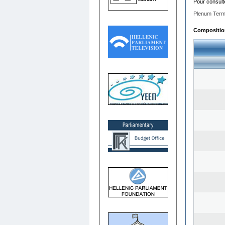
Pour consult
Plenum Term
Composition