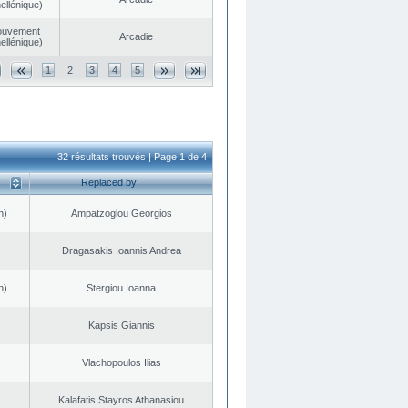
ellénique)
ouvement
Arcadie
ellénique)
1
2
3
4
5
32 résultats trouvés | Page 1 de 4
Replaced by
n)
Ampatzoglou Georgios
Dragasakis Ioannis Andrea
n)
Stergiou Ioanna
Kapsis Giannis
Vlachopoulos Ilias
Kalafatis Stayros Athanasiou