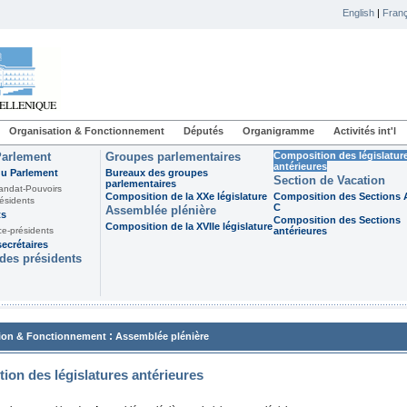
English
|
Franç
Organisation & Fonctionnement
Députés
Organigramme
Activités int'l
Parlement
Groupes parlementaires
Composition des législatur
antérieures
du Parlement
Bureaux des groupes
Section de Vacation
parlementaires
andat-Pouvoirs
Composition de la XXe législature
Composition des Sections A
ésidents
C
Assemblée plénière
ts
Composition des Sections
Composition de la XVIIe législature
ce-présidents
antérieures
ecrétaires
des présidents
:
ion & Fonctionnement
Assemblée plénière
ion des législatures antérieures