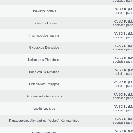
socialise panh
PA.SO.K. (M
Tsaklidis Ioannis
socialise panh
PA.SO.K. (M
Tziolas Eleftherios
socialise panh
PA.SO.K. (M
Thomopoulos Ioannis
socialise panh
PA.SO.K. (M
Gkouskos Dionysios
socialise panh
PA.SO.K. (M
Koliopanos Theodoros
socialise panh
PA.SO.K. (M
Kossyvakis Dimitrios
socialise panh
PA.SO.K. (M
Petsalnikos Philippos
socialise panh
PA.SO.K. (M
Athanasiadis Alexandros
socialise panh
PA.SO.K. (M
Lotidis Lazaros
socialise panh
PA.SO.K. (M
Papadopoulos Alexandros (Alekos) Konstantinou
socialise panh
PA.SO.K. (M
Reppas Dimitrios