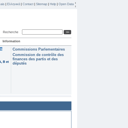
ais
|
Ελληνικά
|
Contact
|
Sitemap
|
Help
|
Open Data
Recherche
Information
es
Commissions Parlementaires
Commission de contrôle des
finances des partis et des
, B et
députés