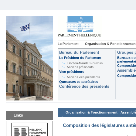
Le Parlement
Organisation & Fonctionnemen
Bureau du Parlement
Groupes p
Le Président du Parlement
Bureaux de
parlementai
Election-Mandat-Pouvoirs
Composition
Anciens présidents
Assemblée
Vice-présidents
Composition
Anciens vice-présidents
Questeurs et secrétaires
Conférence des présidents
:
Organisation & Fonctionnement
Assemblé
Links
Composition des législatures anté