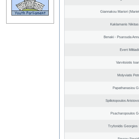
Giannakou Mariori (Mariet
Kaklamanis Nikitas
Benaki - Psarouda Ann
Evert Miltiad
Varvitsiotis Ioa
Molyviatis Pet
Papathanasiou G
Spiliotopoulos Aristovo
Psacharopoulos G
Tryfonidis Georgios 
Spyrou Spyri