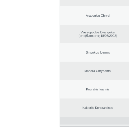
Arapoglou Chrysi
Vlassopoulos Evangelos
(απεβίωσε στις 18/07/2002)
Smpokos Ioannis
Manolia Chrysanthi
Kourakis Ioannis
Kaiserlis Konstantinos