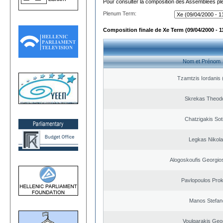
Pour consulter la composition des Assemblées plé
Plenum Term:
Composition finale de Xe Term (09/04/2000 - 1
Nom et Prénom
Tzamtzis Iordanis 
Skrekas Theod
Chatzigakis Soti
Legkas Nikol
Alogoskoufis Georgio
Pavlopoulos Pro
Manos Stefan
Voulgarakis Geo