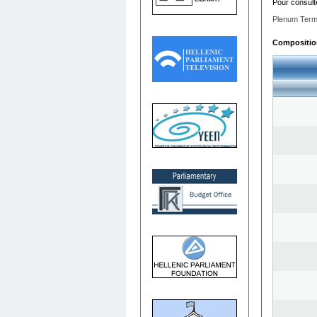
Pour consult
Plenum Term
Composition