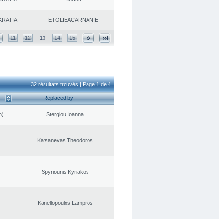
KRATIA
EΤOLIEACARNANIE
11
12
13
14
15
32 résultats trouvés | Page 1 de 4
Replaced by
n)
Stergiou Ioanna
Katsanevas Theodoros
Spyriounis Kyriakos
Kanellopoulos Lampros