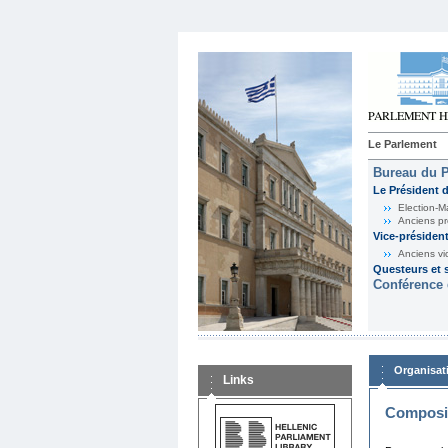
Le Parlement
Bureau du 
Le Président 
Election-M
Anciens pr
Vice-présiden
Anciens vi
Questeurs et s
Conférence 
Organisat
Links
Composit