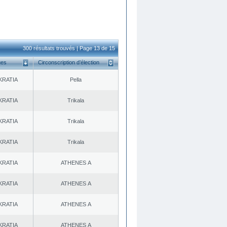
300 résultats trouvés | Page 13 de 15
ues
Circonscription d’élection
KRATIA
Pella
KRATIA
Trikala
KRATIA
Trikala
KRATIA
Trikala
KRATIA
ATHENES Α
KRATIA
ATHENES Α
KRATIA
ATHENES Α
KRATIA
ATHENES Α