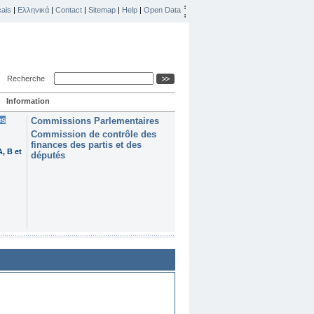
ais
|
Ελληνικά
|
Contact
|
Sitemap
|
Help
|
Open Data
Recherche
Information
es
Commissions Parlementaires
Commission de contrôle des
finances des partis et des
, B et
députés