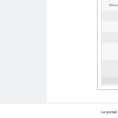
Bakoya
WEB-Mail
WEB-Apps
|
|
|
Conditions d’utilisation
Da
Le portai