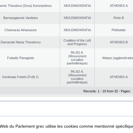
nnis Theodora (Dora) Konstantinou
NEA DΙMOKRATIA
ATHENES Α
Barmpagiannis Vasileios
NEA DΙMOKRATIA
Pirée B
Cheimaras Athanasios
NEA DΙMOKRATIA
Phthiotide
Coalition of the Left
Damanaki Maria Theodorou
ATHENES Β
and Progress
PA.SO.K.
(Mouvement
Fotiadis Panagiotis
Αttique (agglomératio
socialise
panhellénique)
PA.SO.K.
(Mouvement
Genimata Foteini (Fofi) G.
ATHENES Α
socialise
panhellénique)
Records: 1 - 10 from 32 - Pages:
|
|
ta Protection
Security & Access
l Web du Parlement grec utilise les cookies comme mentionné spécifi