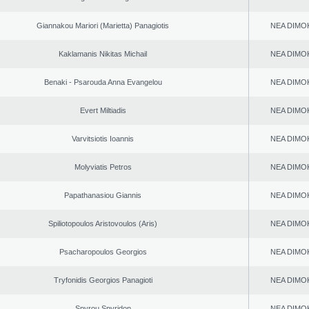
Giannakou Mariori (Marietta) Panagiotis
NEA DΙMO
Kaklamanis Nikitas Michail
NEA DΙMO
Benaki - Psarouda Anna Evangelou
NEA DΙMO
Evert Miltiadis
NEA DΙMO
Varvitsiotis Ioannis
NEA DΙMO
Molyviatis Petros
NEA DΙMO
Papathanasiou Giannis
NEA DΙMO
Spiliotopoulos Aristovoulos (Aris)
NEA DΙMO
Psacharopoulos Georgios
NEA DΙMO
Tryfonidis Georgios Panagioti
NEA DΙMO
Spyrou Spyridon
NEA DΙMO