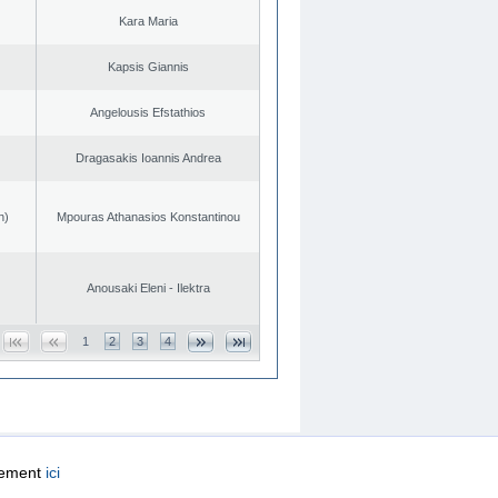
Kara Maria
Kapsis Giannis
Angelousis Efstathios
Dragasakis Ioannis Andrea
n)
Mpouras Athanasios Konstantinou
Anousaki Eleni - Ilektra
1
2
3
4
quement
ici