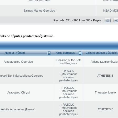
Salmas Marios Georgiou
NEA DΙMO
Records: 241 - 260 from 300 - Pages:
ts de députés pendant la législature
Nom et Prénom
Partis politiques
Circonscription d’élection
Coalition of the Left
Ampatzoglou Georgios
Αttique (agglomératio
and Progress
PA.SO.K.
(Mouvement
tolaki Eleni Maria Milena Georgiou
ATHENES Β
socialise
panhellénique)
PA.SO.K.
(Mouvement
Arapoglou Chrysi
Thessalonique A
socialise
panhellénique)
PA.SO.K.
(Mouvement
Askitis Athanasios (Nasos)
ATHENES Β
socialise
panhellénique)