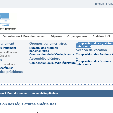
English
|
Franç
Organisation & Fonctionnement
Députés
Organigramme
Activités int'l
Parlement
Groupes parlementaires
Composition des législatur
antérieures
du Parlement
Bureaux des groupes
Section de Vacation
parlementaires
andat-Pouvoirs
Composition de la XXe législature
Composition des Sections A
ésidents
C
Assemblée plénière
ts
Composition des Sections
Composition de la XVIIe législature
ce-présidents
antérieures
ecrétaires
des présidents
:
ion & Fonctionnement
Assemblée plénière
ion des législatures antérieures