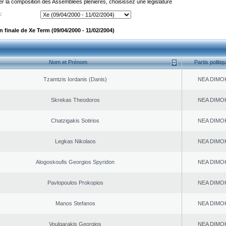
er la composition des Assemblées plénières, choisissez une législature
:
 finale de Xe Term (09/04/2000 - 11/02/2004)
Nom et Prénom
Partis politiq
Tzamtzis Iordanis (Danis)
NEA DΙMO
Skrekas Theodoros
NEA DΙMO
Chatzigakis Sotirios
NEA DΙMO
Legkas Nikolaos
NEA DΙMO
Alogoskoufis Georgios Spyridon
NEA DΙMO
Pavlopoulos Prokopios
NEA DΙMO
Manos Stefanos
NEA DΙMO
Voulgarakis Georgios
NEA DΙMO