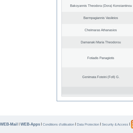
Bakoyannis Theodora (Dora) Konstantinou
Barmpagiannis Vasileios
Cheimaras Athanasios
Damanaki Maria Theodorou
Fotiadis Panagiotis
Genimata Foteini (Fofi) G.
WEB-Mail
WEB-Apps
|
|
|
|
|
Conditions d’utilisation
Data Protection
Security & Access