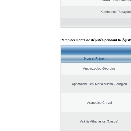
Kammenos Panagioti
Remplacements de députés pendant la législ
Nom et Prénom
Ampatzoglou Georgios
Apostolaki Eleni Maria Milena Georgiou
Arapoglou Chrysi
Askitis Athanasios (Nasos)