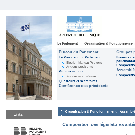
Le Parlement
Organisation & Fonctionnemen
Bureau du Parlement
Groupes p
Le Président du Parlement
Bureaux de
parlementai
Election-Mandat-Pouvoirs
Composition
Anciens présidents
Assemblée
Vice-présidents
Composition
Anciens vice-présidents
Questeurs et secrétaires
Conférence des présidents
:
Organisation & Fonctionnement
Assemblé
Links
Composition des législatures anté