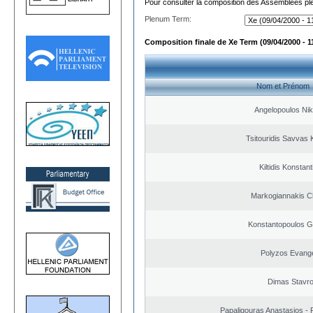
Pour consulter la composition des Assemblées plé
Plenum Term:
Composition finale de Xe Term (09/04/2000 - 1
Nom et Prénom
Angelopoulos Nik
Tsitouridis Savvas 
Kiltidis Konstan
Markogiannakis Ch
Konstantopoulos G
Polyzos Evang
Dimas Stavr
Papaligouras Anastasios - 