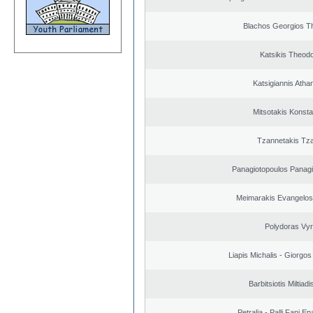
Blachos Georgios T
Katsikis Theod
Katsigiannis Atha
Mitsotakis Konsta
Tzannetakis Tz
Panagiotopoulos Panagi
Meimarakis Evangelos 
Polydoras Vy
Liapis Michalis - Giorgo
Barbitsiotis Miltiadi
Petralia - Palli Fani 