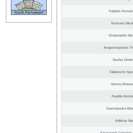
Tsiplakis Konsta
Kortsaris Niko
Gkelestathis Nik
Anagnostopoulos T
Sioufas Dimitr
Taliadouros Spy
Varinos Athana
Pavlidis Aristot
Giannopoulos Ath
Kallioras Ilia
Karasmanis Georgios 