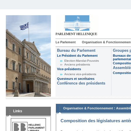
Le Parlement
Organisation & Fonctionnemen
Bureau du Parlement
Groupes p
Le Président du Parlement
Bureaux de
parlementai
Election-Mandat-Pouvoirs
Composition
Anciens présidents
Assemblée
Vice-présidents
Composition
Anciens vice-présidents
Questeurs et secrétaires
Conférence des présidents
:
Organisation & Fonctionnement
Assemblé
Links
Composition des législatures anté