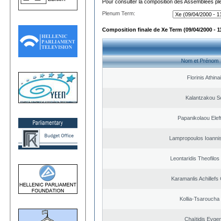
Pour consulter la composition des Assemblées plé
Plenum Term:
Composition finale de Xe Term (09/04/2000 - 1
Nom et Prénom
Florinis Athina
Kalantzakou So
Papanikolaou Elef
Lampropoulos Ioannis
Leontaridis Theofilo
Karamanlis Achillefs
Kollia-Tsaroucha
Chaïtidis Evge