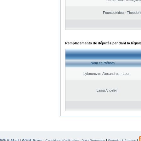
Fountoukidou - Theodori
Remplacements de députés pendant la législ
Nom et Prénom
Lykourezos Alexandros - Leon
Laiou Angeliki
WEB-Mail
WEB-Apps
|
|
|
|
|
Conditions d’utilisation
Data Protection
Security & Access