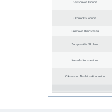
Koutsoukos Giannis
Skoularikis Ioannis
Tsiamakis Dimosthenis
Zampounidis Nikolaos
Kaiserlis Konstantinos
Oikonomou Basileios Athanasiou