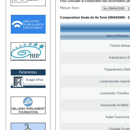
Pour consulter la composition des Assemblées plé
Plenum Term:
Composition finale de Xe Term (09/04/2000 - 1
Nom et Prénom
Florinis Athina
Kalantzakou So
Papanikolaou Elef
Lampropoulos Ioannis
Leontaridis Theofilo
Karamanlis Achillefs
Kollia-Tsaroucha
Chaïtidis Evge