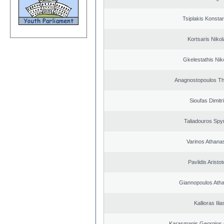
Tsiplakis Konsta
Kortsaris Niko
Gkelestathis Nik
Anagnostopoulos T
Sioufas Dimitr
Taliadouros Spy
Varinos Athana
Pavlidis Aristot
Giannopoulos Ath
Kallioras Ilia
Karasmanis Georgios 