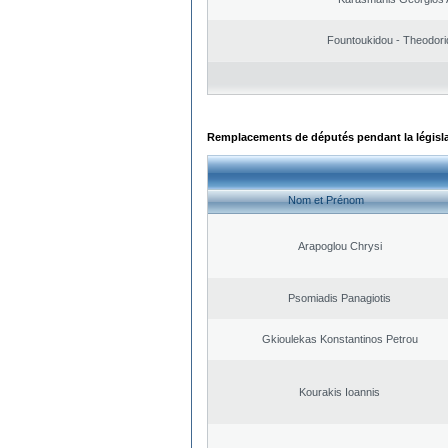
Fountoukidou - Theodori
Remplacements de députés pendant la législ
Nom et Prénom
Arapoglou Chrysi
Psomiadis Panagiotis
Gkioulekas Konstantinos Petrou
Kourakis Ioannis