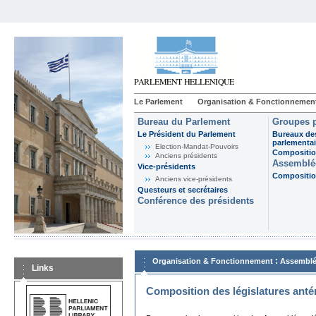
Le Parlement
Organisation & Fonctionnemen
Bureau du Parlement
Groupes p
Le Président du Parlement
Bureaux de
parlementai
Election-Mandat-Pouvoirs
Composition
Anciens présidents
Assemblée
Vice-présidents
Composition
Anciens vice-présidents
Questeurs et secrétaires
Conférence des présidents
:
Organisation & Fonctionnement
Assemblé
Links
Composition des législatures anté