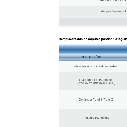
Pappas Vasileios N
Remplacements de députés pendant la législ
Nom et Prénom
Gkioulekas Konstantinos Petrou
Giannopoulos Evangelos
(απεβίωσε στις 04/09/2003)
Genimata Foteini (Fofi) G.
Fotiadis Panagiotis