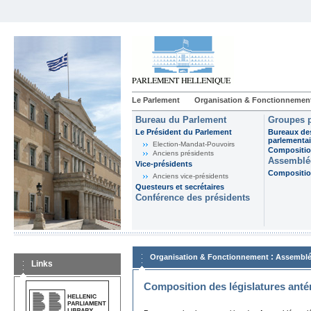
Le Parlement
Organisation & Fonctionnemen
Bureau du Parlement
Groupes p
Le Président du Parlement
Bureaux de
parlementai
Election-Mandat-Pouvoirs
Composition
Anciens présidents
Assemblée
Vice-présidents
Composition
Anciens vice-présidents
Questeurs et secrétaires
Conférence des présidents
:
Organisation & Fonctionnement
Assemblé
Links
Composition des législatures anté