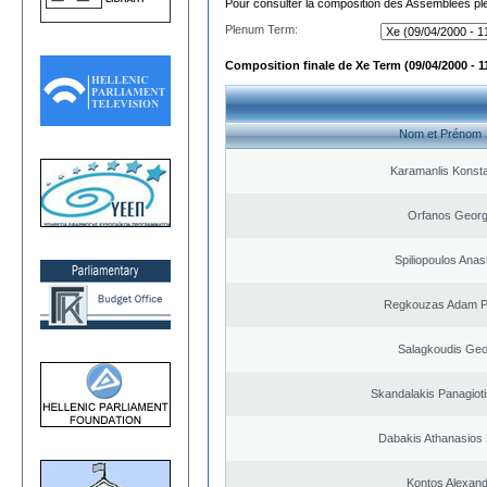
Pour consulter la composition des Assemblées plé
Plenum Term:
Composition finale de Xe Term (09/04/2000 - 1
Nom et Prénom
Karamanlis Konsta
Orfanos Georg
Spiliopoulos Anas
Regkouzas Adam Pa
Salagkoudis Geo
Skandalakis Panagioti
Dabakis Athanasios 
Kontos Alexan