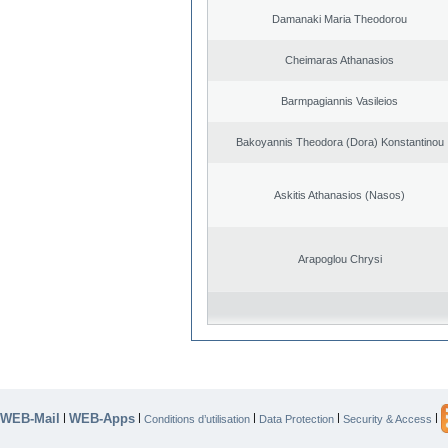
Damanaki Maria Theodorou
Cheimaras Athanasios
Barmpagiannis Vasileios
Bakoyannis Theodora (Dora) Konstantinou
Askitis Athanasios (Nasos)
Arapoglou Chrysi
WEB-Mail
WEB-Apps
|
|
|
|
|
Conditions d’utilisation
Data Protection
Security & Access