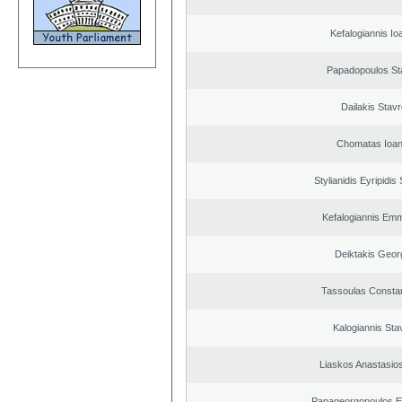
Kefalogiannis Io
Papadopoulos St
Dailakis Stav
Chomatas Ioan
Stylianidis Eyripidis
Kefalogiannis Emm
Deiktakis Geor
Tassoulas Constan
Kalogiannis Sta
Liaskos Anastasios
Papageorgopoulos El