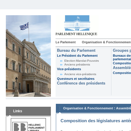
Le Parlement
Organisation & Fonctionnemen
Bureau du Parlement
Groupes p
Le Président du Parlement
Bureaux de
parlementai
Election-Mandat-Pouvoirs
Composition
Anciens présidents
Assemblée
Vice-présidents
Composition
Anciens vice-présidents
Questeurs et secrétaires
Conférence des présidents
:
Organisation & Fonctionnement
Assemblé
Links
Composition des législatures anté