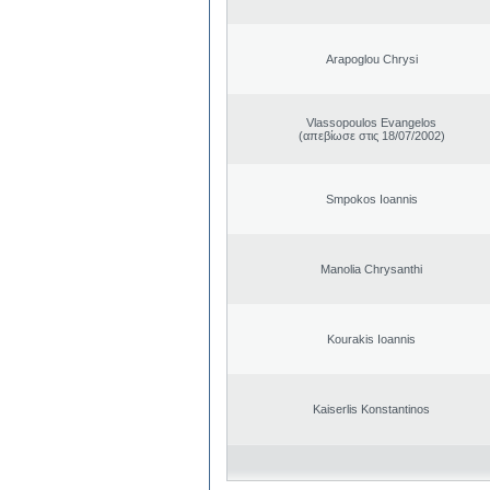
Arapoglou Chrysi
Vlassopoulos Evangelos
(απεβίωσε στις 18/07/2002)
Smpokos Ioannis
Manolia Chrysanthi
Kourakis Ioannis
Kaiserlis Konstantinos