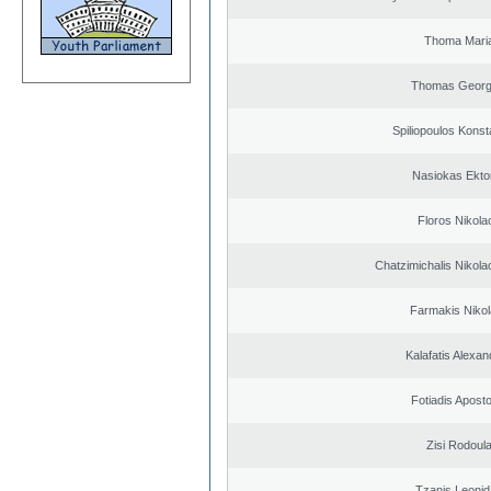
Thoma Mari
Thomas Georg
Spiliopoulos Konst
Nasiokas Ekto
Floros Nikola
Chatzimichalis Nikola
Farmakis Niko
Kalafatis Alexa
Fotiadis Apost
Zisi Rodoul
Tzanis Leoni