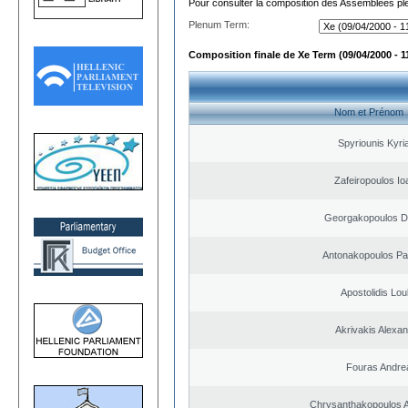
Pour consulter la composition des Assemblées plé
Plenum Term:
Composition finale de Xe Term (09/04/2000 - 1
Nom et Prénom
Spyriounis Kyri
Zafeiropoulos Io
Georgakopoulos Di
Antonakopoulos Pan
Apostolidis Lo
Akrivakis Alexa
Fouras Andre
Chrysanthakopoulos 