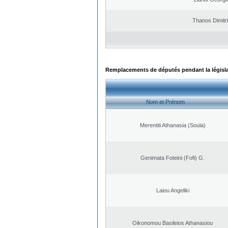
Thanos Dimitr
Remplacements de députés pendant la législ
Nom et Prénom
Merentiti Athanasia (Soula)
Genimata Foteini (Fofi) G.
Laiou Angeliki
Oikonomou Basileios Athanasiou