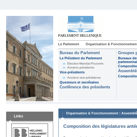
Le Parlement
Organisation & Fonctionnemen
Bureau du Parlement
Groupes p
Le Président du Parlement
Bureaux de
parlementai
Election-Mandat-Pouvoirs
Composition
Anciens présidents
Assemblée
Vice-présidents
Composition
Anciens vice-présidents
Questeurs et secrétaires
Conférence des présidents
:
Organisation & Fonctionnement
Assemblé
Links
Composition des législatures anté