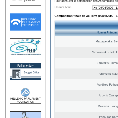
Pour consulter la composition des Assemblées plé
Plenum Term:
Composition finale de Xe Term (09/04/2000 - 1
Nom et Prénom
Matzapetakis Sty
Schoinaraki - Iliaki 
Stratakis Emman
Vrentzos Stav
Vardikos Pytha
Argyris Evange
Malesios Evang
Papoulias Karo