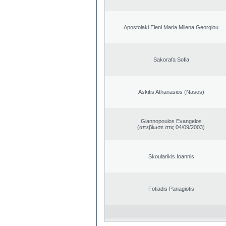
Apostolaki Eleni Maria Milena Georgiou
Sakorafa Sofia
Askitis Athanasios (Nasos)
Giannopoulos Evangelos
(απεβίωσε στις 04/09/2003)
Skoularikis Ioannis
Fotiadis Panagiotis