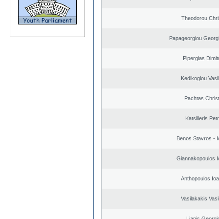
Theodorou Chri
Papageorgiou Georgi
Pipergias Dimit
Kedikoglou Vasi
Pachtas Chris
Katsilieris Pet
Benos Stavros - I
Giannakopoulos I
Anthopoulos Ioa
Vasilakakis Vasi
Lianis Georgi