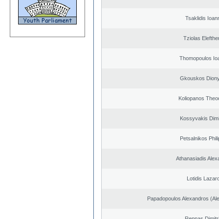
Tsaklidis Ioan
Tziolas Elefthe
Thomopoulos Io
Gkouskos Diony
Koliopanos Theo
Kossyvakis Dimi
Petsalnikos Phil
Athanasiadis Alex
Lotidis Lazar
Papadopoulos Alexandros (Ale
Reppas Dimitr