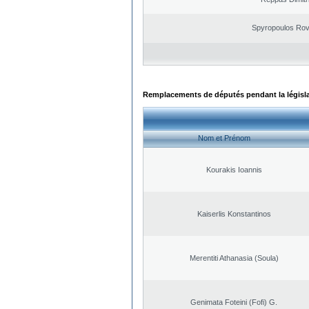
Spyropoulos Rov
Remplacements de députés pendant la législ
Nom et Prénom
Kourakis Ioannis
Kaiserlis Konstantinos
Merentiti Athanasia (Soula)
Genimata Foteini (Fofi) G.