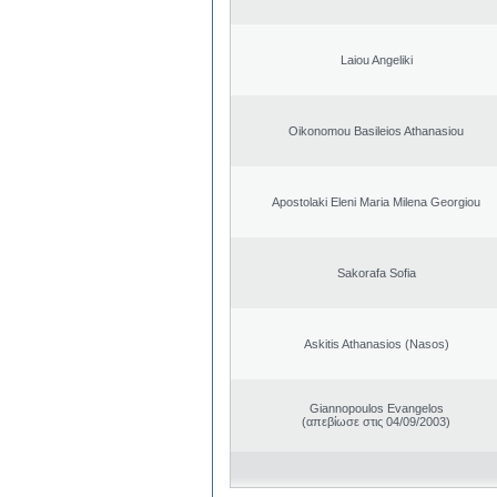
Laiou Angeliki
Oikonomou Basileios Athanasiou
Apostolaki Eleni Maria Milena Georgiou
Sakorafa Sofia
Askitis Athanasios (Nasos)
Giannopoulos Evangelos
(απεβίωσε στις 04/09/2003)