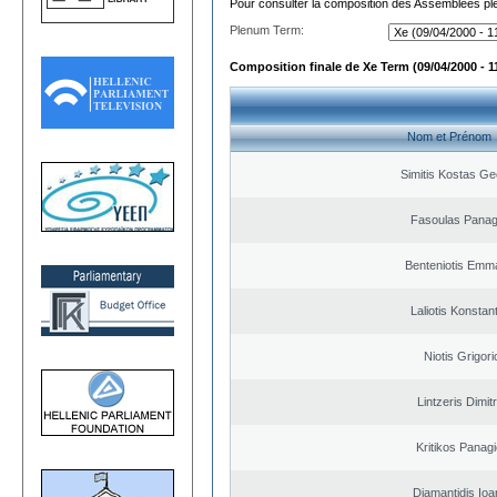
Pour consulter la composition des Assemblées plé
Plenum Term:
Composition finale de Xe Term (09/04/2000 - 1
Nom et Prénom
Simitis Kostas Ge
Fasoulas Panagi
Benteniotis Emma
Laliotis Konstan
Niotis Grigori
Lintzeris Dimit
Kritikos Panagi
Diamantidis Ioa