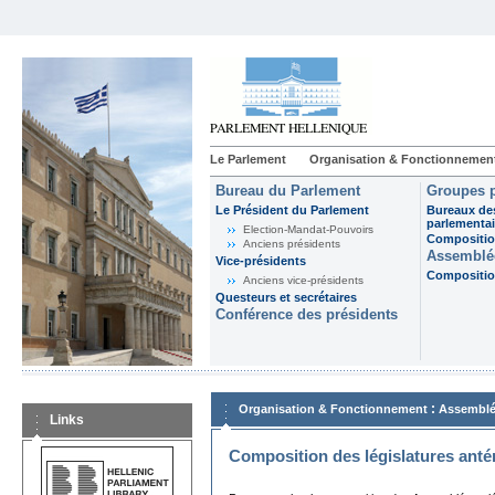
Le Parlement
Organisation & Fonctionnemen
Bureau du Parlement
Groupes p
Le Président du Parlement
Bureaux de
parlementai
Election-Mandat-Pouvoirs
Composition
Anciens présidents
Assemblée
Vice-présidents
Composition
Anciens vice-présidents
Questeurs et secrétaires
Conférence des présidents
:
Organisation & Fonctionnement
Assemblé
Links
Composition des législatures anté